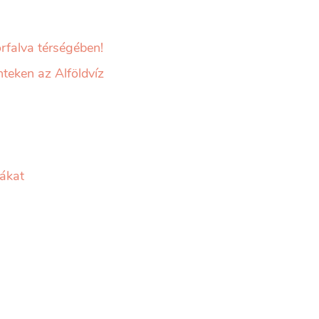
rfalva térségében!
teken az Alföldvíz
fákat