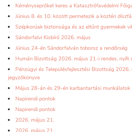
Kéményseprőket keres a Katasztrófavédelmi Fői
Június 8. és 10. között permetezik a köztéri díszf
Szépkorúak biztonsága és az eltűnt gyermekek vil
Sándorfalvi Kisbíró 2026. május
Június 24-én Sándorfalván toboroz a rendőrség
Humán Bizottság 2026. május 21-i rendes, nyílt
Pénzügyi és Településfejlesztési Bizottság 2026. 
jegyzőkönyve
Május 28-án és 29-én karbantartási munkálatok f
Napirendi pontok
Napirendi pontok
2026. május 21.
2026. május 21.