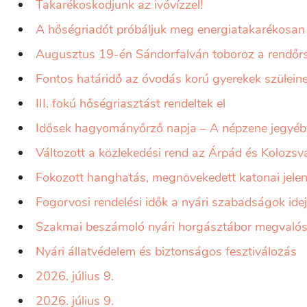
Takarékoskodjunk az ivóvízzel!
A hőségriadót próbáljuk meg energiatakarékosan 
Augusztus 19-én Sándorfalván toboroz a rendőr
Fontos határidő az óvodás korú gyerekek szüleine
III. fokú hőségriasztást rendeltek el
Idősek hagyományőrző napja – A népzene jegyéb
Változott a közlekedési rend az Árpád és Kolozsv
Fokozott hanghatás, megnövekedett katonai jelen
Fogorvosi rendelési idők a nyári szabadságok idej
Szakmai beszámoló nyári horgásztábor megvalósí
Nyári állatvédelem és biztonságos fesztiválozás
2026. július 9.
2026. július 9.