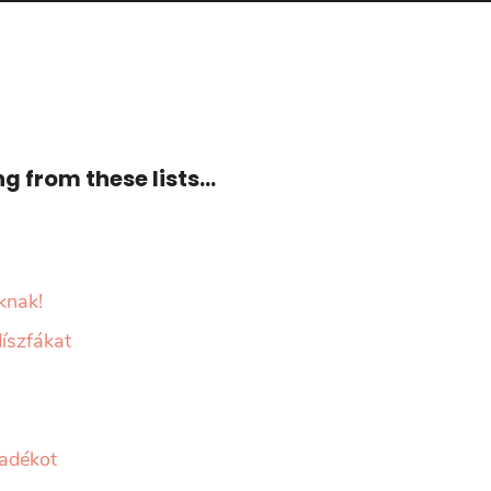
 from these lists...
knak!
íszfákat
ladékot