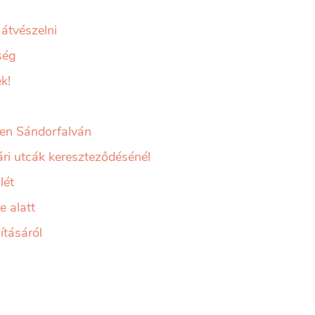
átvészelni
ség
k!
en Sándorfalván
ári utcák kereszteződésénél
lét
e alatt
tásáról