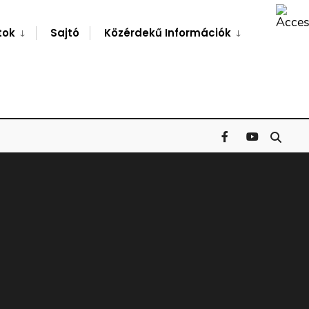
Search
Window
tok
Sajtó
Közérdekű Információk