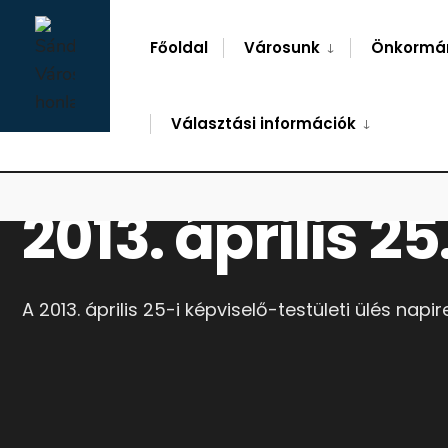
for:
Skip
to
Főoldal
Városunk
Önkormá
content
Választási információk
2013. április 25
A 2013. április 25-i képviselő-testületi ülés napir