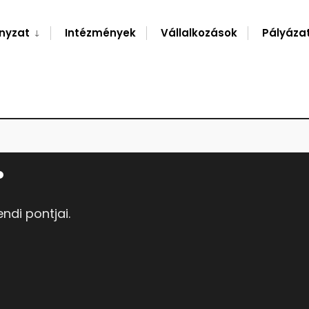
nyzat
Intézmények
Vállalkozások
Pályáza
.
endi pontjai.