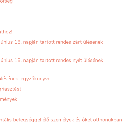
dőrség
thoz!
június 18. napján tartott rendes zárt ülésének
únius 18. napján tartott rendes nyílt ülésének
 ülésének jegyzőkönyve
griasztást
ézmények
ntális betegséggel élő személyek és őket otthonukban