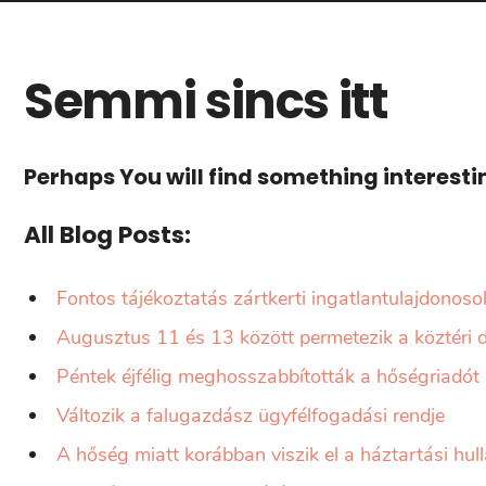
Semmi sincs itt
Perhaps You will find something interesting
All Blog Posts:
Fontos tájékoztatás zártkerti ingatlantulajdonoso
Augusztus 11 és 13 között permetezik a köztéri d
Péntek éjfélig meghosszabbították a hőségriadót
Változik a falugazdász ügyfélfogadási rendje
A hőség miatt korábban viszik el a háztartási hul