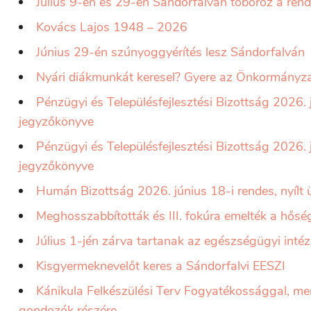
Július 9-én és 29-én Sándorfalván toboroz a ren
Kovács Lajos 1948 – 2026
Június 29-én szúnyoggyérítés lesz Sándorfalván
Nyári diákmunkát keresel? Gyere az Önkormányza
Pénzügyi és Településfejlesztési Bizottság 2026. 
jegyzőkönyve
Pénzügyi és Településfejlesztési Bizottság 2026. j
jegyzőkönyve
Humán Bizottság 2026. június 18-i rendes, nyílt
Meghosszabbították és III. fokúra emelték a hősé
Július 1-jén zárva tartanak az egészségügyi int
Kisgyermeknevelőt keres a Sándorfalvi EESZI
Kánikula Felkészülési Terv Fogyatékossággal, me
gondozók részére