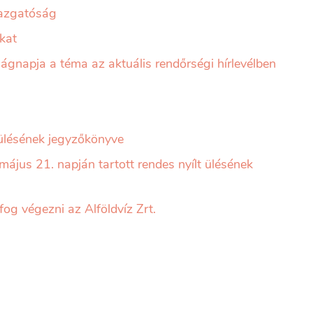
gazgatóság
ákat
ágnapja a téma az aktuális rendőrségi hírlevélben
 ülésének jegyzőkönyve
május 21. napján tartott rendes nyílt ülésének
og végezni az Alföldvíz Zrt.