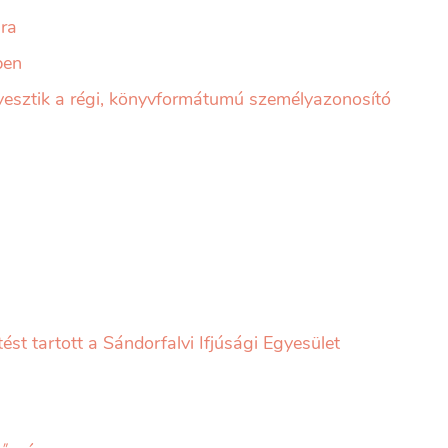
ra
ben
ztik a régi, könyvformátumú személyazonosító
ést tartott a Sándorfalvi Ifjúsági Egyesület