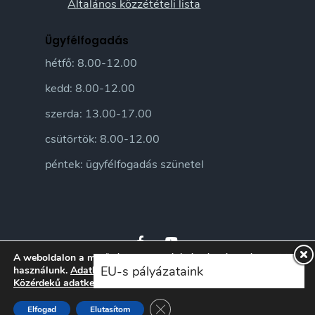
Általános közzétételi lista
Ügyfélfogadás
hétfő: 8.00-12.00
kedd: 8.00-12.00
szerda: 13.00-17.00
csütörtök: 8.00-12.00
péntek: ügyfélfogadás szünetel
A weboldalon a minőségi felhasználói élmény érdekében sütiket
EU-s pályázataink
használunk.
Adatkezelési tájékoztatónkat
itt ismerheti meg.
Közérdekű adatkezelési szabályzatunkat
itt ismerheti meg.
© 2026 Sándorfalva Város honlapja • Sándorfalvi Közös Önkormányzati
Hivatal 2016 | Minden jog fenntartva
Close GDPR Cookie Banner
Elfogad
Elutasítom