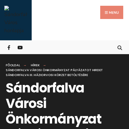
Search
Skip
for:
Close
to
MENU
Searc
content
Wind
FŐOLDAL
HÍREK
SÁNDORFALVA VÁROSI ÖNKORMÁNYZAT PÁLYÁZATOT HIRDET
SÁNDORFALVA III. HÁZIORVOSI KÖRZET BETÖLTÉSÉRE
Sándorfalva
Városi
Önkormányzat