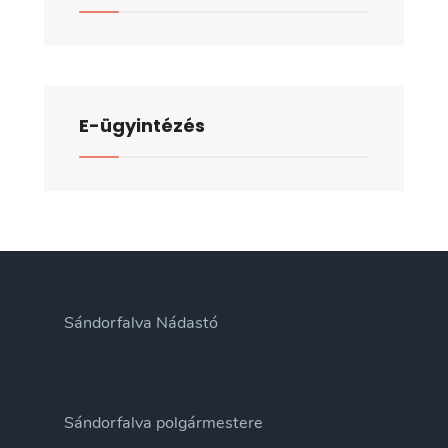
E-ügyintézés
Sándorfalva Nádastó
Sándorfalva polgármestere