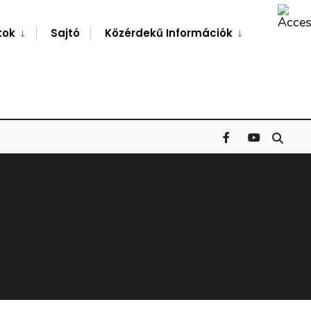
Search
Window
tok
Sajtó
Közérdekű Információk