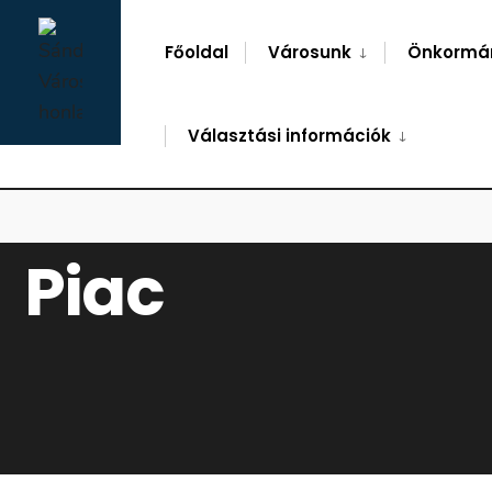
for:
Skip
to
Főoldal
Városunk
Önkormá
content
Választási információk
FŐOLDAL
PIAC
Piac