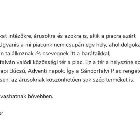
intézőkre, árusokra és azokra is, akik a piacra azért
. Ugyanis a mi piacunk nem csupán egy hely, ahol dolgok
 találkoznak és csevegnek itt a barátaikkal,
falván valódi közösségi tér a piac. Ez a tér a helyszíne s
api Búcsú, Adventi napok. Így a Sándorfalvi Piac renge
sen, az árusoknak köszönhetően sok szép terméket is.
olvashatnak bővebben.
er