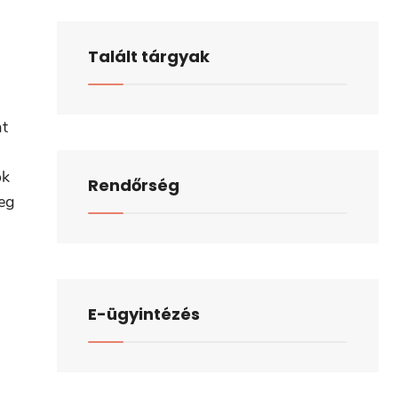
Talált tárgyak
at
ok
Rendőrség
teg
E-ügyintézés