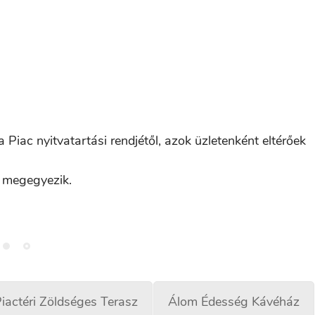
 Piac nyitvatartási rendjétől, azok üzletenként eltérőek
l megegyezik.
iactéri Zöldséges Terasz
Álom Édesség Kávéház