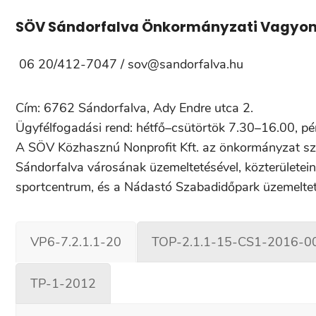
SÖV Sándorfalva Önkormányzati Vagyonk
06 20/412-7047 / sov@sandorfalva.hu
Cím: 6762 Sándorfalva, Ady Endre utca 2.
Ügyfélfogadási rend: hétfő–csütörtök 7.30–16.00, p
A SÖV Közhasznú Nonprofit Kft. az önkormányzat sz
Sándorfalva városának üzemeltetésével, közterületeinek
sportcentrum, és a Nádastó Szabadidőpark üzemeltetés
VP6-7.2.1.1-20
TOP-2.1.1-15-CS1-2016-0
TP-1-2012