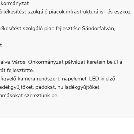
Önkormányzat
rtékesítést szolgáló piacok infrastrukturális- és eszköz
ékesítést szolgáló piac fejlesztése Sándorfalván,
t
falva Városi Önkormányzat pályázat keretein belül a
t fejlesztette.
figyelő kamera rendszert, napelemet, LED kijelző
lladékgyűjtőket, padokat, hulladékgyűjtőket,
llomásokat szereztünk be.