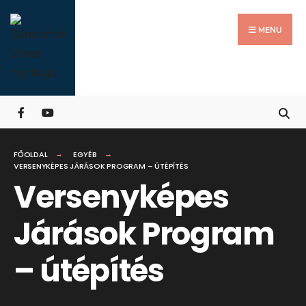
Search
Skip
for:
Close
to
MENU
Searc
content
Wind
FŐOLDAL
EGYÉB
VERSENYKÉPES JÁRÁSOK PROGRAM – ÚTÉPÍTÉS
Versenyképes
Járások Program
– útépítés