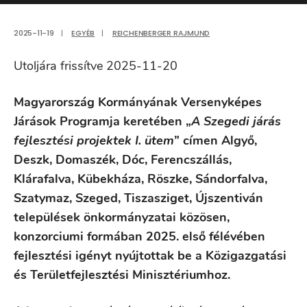
2025-11-19
|
EGYÉB
|
REICHENBERGER RAJMUND
Utoljára frissítve 2025-11-20
Magyarország Kormányának Versenyképes
Járások Programja keretében „
A Szegedi járás
fejlesztési projektek I. ütem
” címen Algyő,
Deszk, Domaszék, Dóc, Ferencszállás,
Klárafalva, Kübekháza, Röszke, Sándorfalva,
Szatymaz, Szeged, Tiszasziget, Újszentiván
települések önkormányzatai közösen,
konzorciumi formában 2025. első félévében
fejlesztési igényt nyújtottak be a Közigazgatási
és Területfejlesztési Minisztériumhoz.