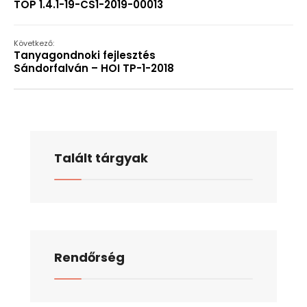
TOP 1.4.1-19-CS1-2019-00013
Következő:
Tanyagondnoki fejlesztés
Sándorfalván – HOI TP-1-2018
Talált tárgyak
Rendőrség