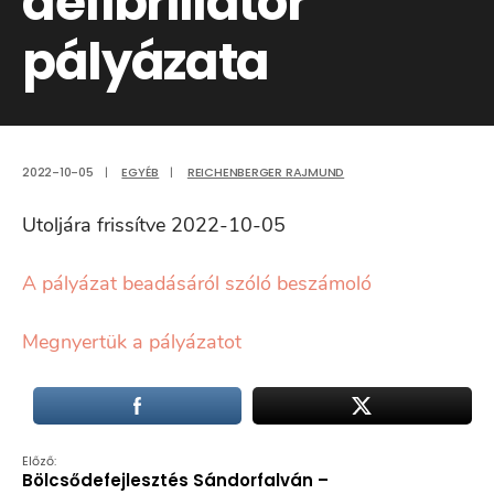
defibrillátor
pályázata
2022-10-05
|
EGYÉB
|
REICHENBERGER RAJMUND
Utoljára frissítve 2022-10-05
A pályázat beadásáról szóló beszámoló
Megnyertük a pályázatot
Előző:
Bölcsődefejlesztés Sándorfalván –