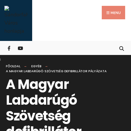
Search
Skip
for:
Close
to
MENU
Searc
content
Wind
FŐOLDAL
EGYÉB
A MAGYAR LABDARÚGÓ SZÖVETSÉG DEFIBRILLÁTOR PÁLYÁZATA
A Magyar
Labdarúgó
Szövetség