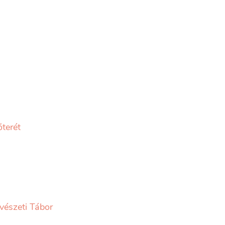
őterét
vészeti Tábor