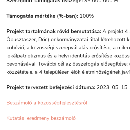
Szerződött támogatás összege:
35 000 000 Ft
Támogatás mértéke (%-ban):
100%
Projekt tartalmának rövid bemutatása:
A projekt 4
Ópusztaszer, Dóc) önkormányzatai által létrehozott k
kohézió, a közösségi szerepvállalás erősítése, a mikro
lokálpatriotizmus és a helyi identitás erősítése közö
bevonásával. További cél az összefogás elősegítése; 
közzététele, a 4 településen élők életminőségének ja
Projekt tervezett befejezési dátuma:
2023. 05. 15.
Beszámoló a közösségfejlesztésről
Kutatási eredmény beszámoló