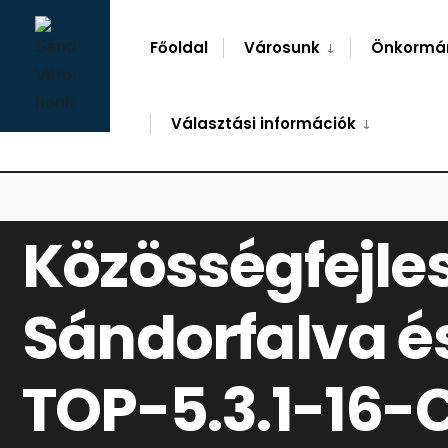
for:
Skip
to
Főoldal
Városunk
Önkormá
content
Választási információk
FŐOLDAL
EGYÉB
KÖZÖSSÉGFEJLESZTÉS DÓC, ÓPUSZTASZER, SÁND
Közösségfejles
Sándorfalva é
TOP-5.3.1-16-