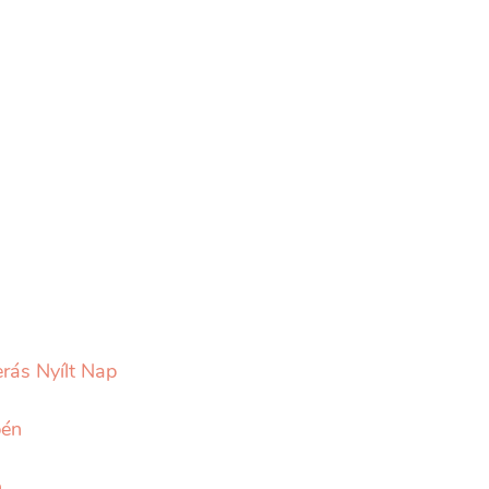
rás Nyílt Nap
pén
n