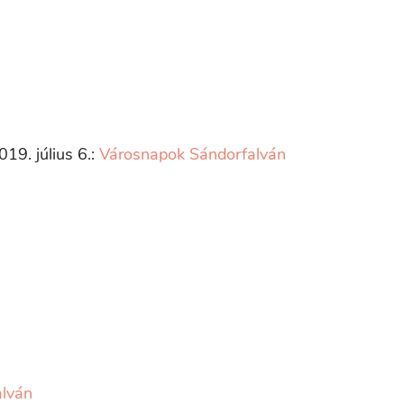
19. július 6.:
Városnapok Sándorfalván
alván