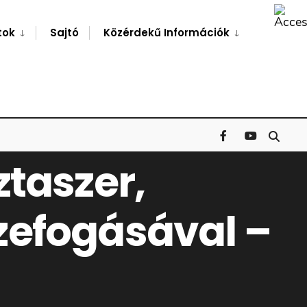
Search
Window
tok
Sajtó
Közérdekű Információk
ztaszer,
zefogásával –