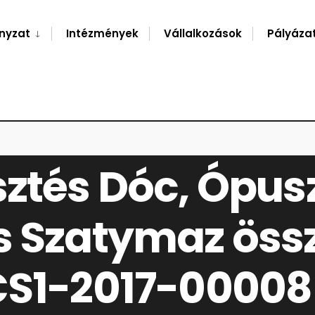
nyzat
Intézmények
Vállalkozások
Pályáza
ORFALVA ÉS SZATYMAZ ÖSSZEFOGÁSÁVAL – TOP-5.3.1-16-CS1-2017-00008
ztés Dóc, Ópus
s Szatymaz öss
CS1-2017-00008