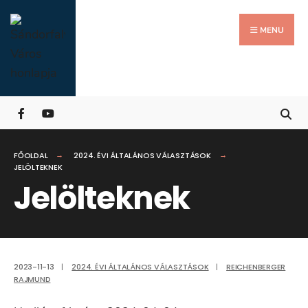
Search
Skip
for:
Close
to
MENU
Searc
content
Wind
FŐOLDAL
2024. ÉVI ÁLTALÁNOS VÁLASZTÁSOK
JELÖLTEKNEK
Jelölteknek
2023-11-13
|
2024. ÉVI ÁLTALÁNOS VÁLASZTÁSOK
|
REICHENBERGER
RAJMUND