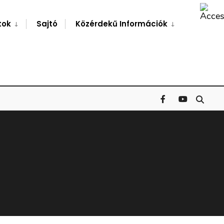
Search
Window
tok
Sajtó
Közérdekű Információk