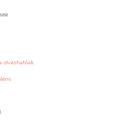
MUND
va olvashatóak
lérni
4