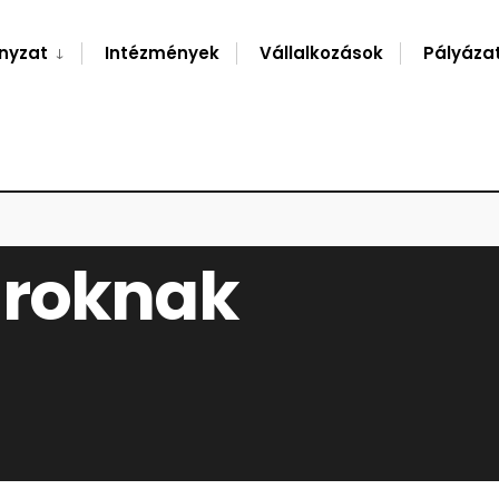
nyzat
Intézmények
Vállalkozások
Pályáza
ROKNAK
ároknak