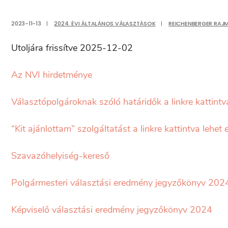
2023-11-13
|
2024. ÉVI ÁLTALÁNOS VÁLASZTÁSOK
|
REICHENBERGER RAJ
Utoljára frissítve 2025-12-02
Az NVI hirdetménye
Választópolgároknak szóló határidők a linkre kattint
“Kit ajánlottam” szolgáltatást a linkre kattintva lehet e
Szavazóhelyiség-kereső
Polgármesteri választási eredmény jegyzőkönyv 202
Képviselő választási eredmény jegyzőkönyv 2024