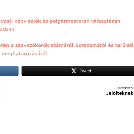
ányzati képviselők és polgármesterek választásán
rosban
letén a szavazókörök számáról, sorszámáról és területi
k meghatározásáról
Tweet
Következő:
Jelölteknek