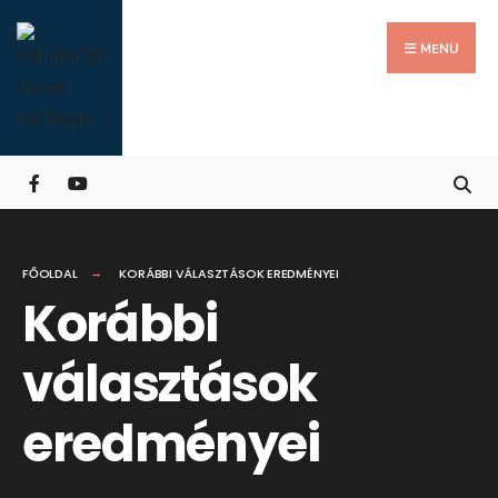
Search
Skip
for:
Close
to
MENU
Searc
content
Wind
FŐOLDAL
KORÁBBI VÁLASZTÁSOK EREDMÉNYEI
Korábbi
választások
eredményei