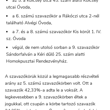
az 5. a Kölcsey utca 45. szám alatti Kölcsey
utcai Óvoda,
a 6. számú szavazókör a Rákóczi utca 2-nél
található Alvégi Óvoda,
a 7. és a 8. számú szavazókör Kis körút 1. IV.
sz. Óvoda
végül, de nem utolsó sorban a 9. szavazókör
Sándorfalván a Kéri dűlő 25. szám alatti
Homokpusztai Rendezvényház.
A szavazókörük közül a legmagasabb részvételi
arány az 5. számú szavazókörben volt. Ott a
szavazók 42,33%-a adta le a voksát. A
legkevesebben a 9. szavazókörben éltek a
jogukkal, ott csupán a körbe tartozó szavazók