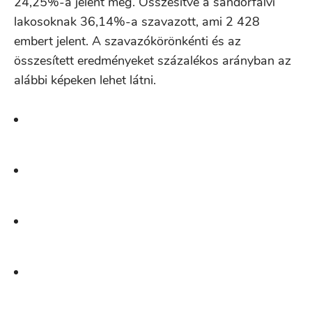
24,25%-a jelent meg. Összesítve a sándorfalvi
lakosoknak 36,14%-a szavazott, ami 2 428
embert jelent. A szavazókörönkénti és az
összesített eredményeket százalékos arányban az
alábbi képeken lehet látni.