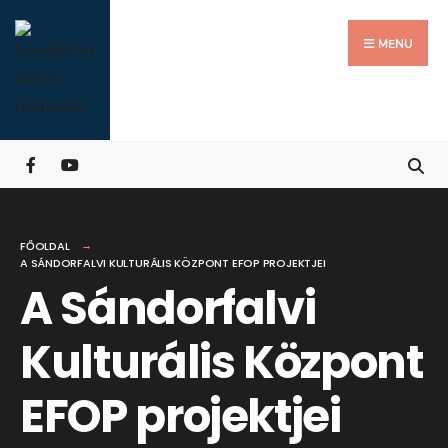
Search
Skip
for:
Close
to
MENU
Searc
content
Wind
FŐOLDAL
A SÁNDORFALVI KULTURÁLIS KÖZPONT EFOP PROJEKTJEI
A Sándorfalvi
Kulturális Központ
EFOP projektjei