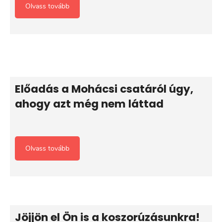
Olvass tovább
Előadás a Mohácsi csatáról úgy,
ahogy azt még nem láttad
Olvass tovább
Jöjjön el Ön is a koszorúzásunkra!