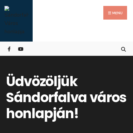
Search
Skip
for:
Close
to
MENU
Searc
content
Wind
Üdvözöljük
Sándorfalva város
honlapján!