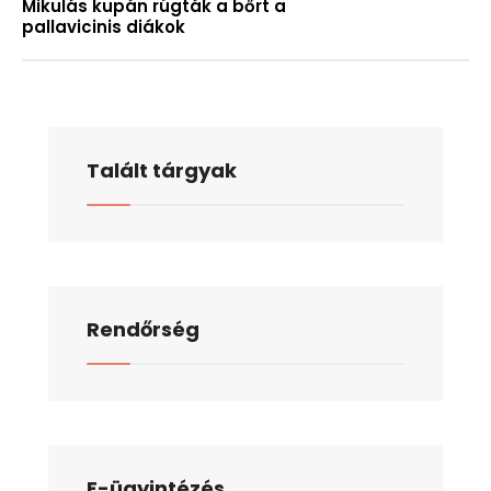
Mikulás kupán rúgták a bőrt a
pallavicinis diákok
Talált tárgyak
Rendőrség
E-ügyintézés