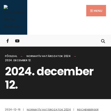
Search
Skip
for:
Close
to
MENU
Searc
content
Wind
FŐOLDAL
NORMATÍV HATÁROZATOK 2024
2024. DECEMBER 12.
2024. december
12.
2024-12-16
|
NORMATÍV HATÁROZATOK 2024
|
REICHENBERGER