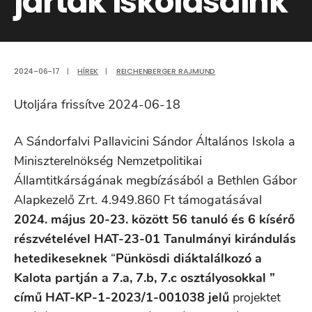
jártak iskolásaink
2024-06-17
|
HÍREK
|
REICHENBERGER RAJMUND
Utoljára frissítve 2024-06-18
A Sándorfalvi Pallavicini Sándor Általános Iskola a
Miniszterelnökség Nemzetpolitikai
Államtitkárságának megbízásából a Bethlen Gábor
Alapkezelő Zrt. 4.949.860 Ft támogatásával
2024. május 20-23. között
56 tanuló és 6 kísérő
részvételével
HAT-23-01 Tanulmányi kirándulás
hetedikeseknek
“
Pünkösdi diáktalálkozó a
Kalota partján a 7.a, 7.b, 7.c osztályosokkal ”
című
HAT-KP-1-2023/1-001038 jelű
projektet