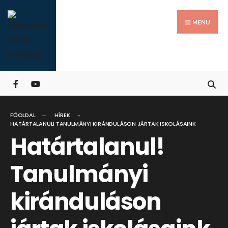
Search
Skip
for:
Close
to
MENU
Searc
content
Wind
FŐOLDAL
HÍREK
HATÁRTALANUL! TANULMÁNYI KIRÁNDULÁSON JÁRTAK ISKOLÁSAINK
Határtalanul!
Tanulmányi
kiránduláson