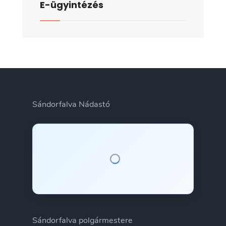
E-ügyintézés
Sándorfalva Nádastó
Sándorfalva polgármestere