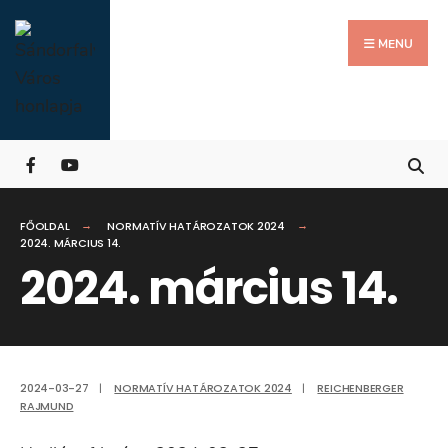
Search
Skip
for:
Close
to
MENU
Searc
content
Wind
FŐOLDAL
NORMATÍV HATÁROZATOK 2024
2024. MÁRCIUS 14.
2024. március 14.
2024-03-27
|
NORMATÍV HATÁROZATOK 2024
|
REICHENBERGER
RAJMUND