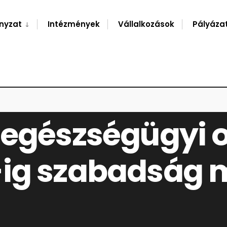
nyzat
Intézmények
Vállalkozások
Pályáza
S SZEPTEMBER 3-IG SZABADSÁG MIATT SZÜNETEL
-egészségügyi o
ig szabadság m