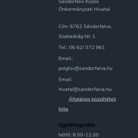
Sándorfalvi Közös
Önkormányzati Hivatal
Cím: 6762 Sándorfalva,
Szabadság tér 1.
Tel.: 06 62/ 572 961
Email.:
polghiv@sandorfalva.hu
Email:
hivatal@sandorfalva.hu
Általános közzétételi
lista
Ügyfélfogadás
hétfő: 8.00-12.00