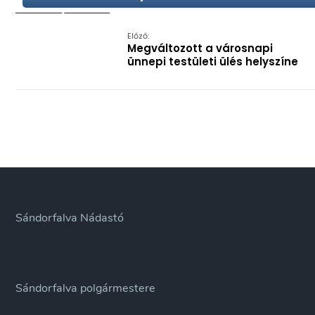
Előző:
Megváltozott a városnapi
ünnepi testületi ülés helyszíne
Sándorfalva Nádastó
Sándorfalva polgármestere