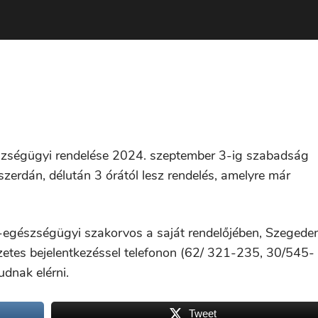
gészségügyi rendelése 2024. szeptember 3-ig szabadság
zerdán, délután 3 órától lesz rendelés, amelyre már
s-egészségügyi szakorvos a saját rendelőjében, Szegeden
lőzetes bejelentkezéssel telefonon (62/ 321-235, 30/545-
dnak elérni.
Tweet