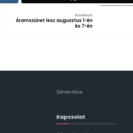
Következő:
Áramszünet lesz augusztus 1-én
és 7-én
Sándorfalva
Kapcsolat