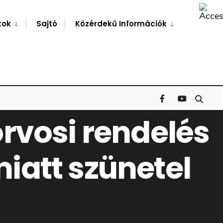
Search
Window
tok
Sajtó
Közérdekű Információk
rvosi rendelés
iatt szünetel