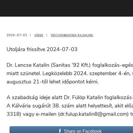
2024-07-03
|
HÍREK
|
REICHENBERGER RAJMUND
Utoljára frissítve 2024-07-03
Dr. Lencse Katalin (Sanitas ’92 Kft.) foglalkozás-e
miatt szünetel. Legközelebb 2024. szeptember 4-én, s
augusztus 21-től lehet időpontot kérni.
A szabadság ideje alatt Dr. Fülöp Katalin foglalkozá
A Kálvária sugárút 38. szám alatt helyettesít, akit e
3318) vagy e-mailen (dr.fulup.katalin8@gmail.com) tu
Share on Facebook