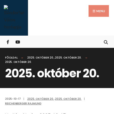
Search
Skip
for:
Close
to
MENU
Searc
content
Wind
FŐOLDAL
2025. OKTÓBER 20.
,
2025. OKTÓBER 20.
2025. OKTÓBER 20.
2025. október 20.
2025-10-17
|
2025. OKTÓBER 20.
,
2025. OKTÓBER 20.
|
REICHENBERGER RAJMUND