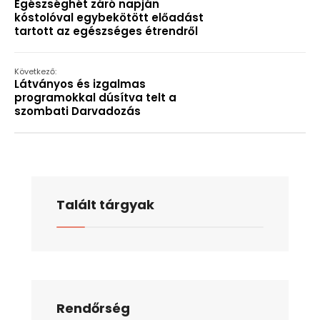
Egészséghét záró napján
kóstolóval egybekötött előadást
tartott az egészséges étrendről
Következő:
Látványos és izgalmas
programokkal dúsítva telt a
szombati Darvadozás
Talált tárgyak
Rendőrség