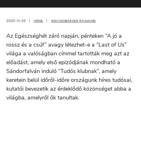
2023-11-20
|
HÍREK
|
REICHENBERGER RAJMUND
Az Egészséghét záró napján, pénteken “A jó a
rossz és a csúf” avagy létezhet-e a “Last of Us”
világa a valóságban címmel tartották meg azt az
előadást, amely első epizódjának mondható a
Sándorfalván induló “Tudós klubnak”, amely
keretein belül időről-időre országunk híres tudósai,
kutatói bevezetik az érdeklődő közönséget abba a
világba, amelyről ők tanultak.