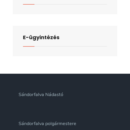
E-ügyintézés
Sándorfalva Nádastó
Sándorfalva polgármestere