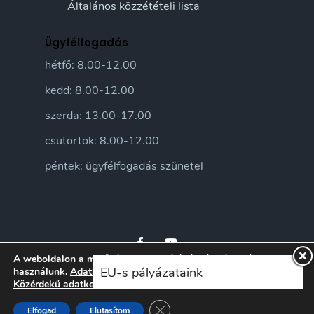
Általános közzétételi lista
Ügyfélfogadás
hétfő: 8.00-12.00
kedd: 8.00-12.00
szerda: 13.00-17.00
csütörtök: 8.00-12.00
péntek: ügyfélfogadás szünetel
A weboldalon a minőségi felhasználói élmény érdekében sütiket
EU-s pályázataink
használunk.
Adatkezelési tájékoztatónkat
itt ismerheti meg.
Közérdekű adatkezelési szabályzatunkat
itt ismerheti meg.
© 2026 Sándorfalva Város honlapja • Sándorfalvi Közös Önkormányzati
Hivatal 2016 | Minden jog fenntartva
Close GDPR Cookie Banner
Elfogad
Elutasítom