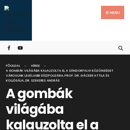
Search
Skip
for:
Close
to
MENU
Searc
content
Wind
FŐOLDAL
HÍREK
A GOMBÁK VILÁGÁBA KALAUZOLTA EL A SÁNDORFALVI KÖZÖNSÉGET
VÁROSUNK LEGÚJABB DÍSZPOLGÁRA, PROF. DR. GÁCSER ATTILA ÉS
KOLLÉGÁJA, DR. SZEKERES ANDRÁS
A gombák
világába
kalauzolta el a