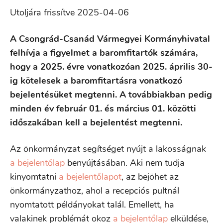
Utoljára frissítve 2025-04-06
A Csongrád-Csanád Vármegyei Kormányhivatal
felhívja a figyelmet a baromfitartók számára,
hogy a 2025. évre vonatkozóan 2025. április 30-
ig kötelesek a baromfitartásra vonatkozó
bejelentésüket megtenni. A továbbiakban pedig
minden év február 01. és március 01. közötti
időszakában kell a bejelentést megtenni.
Az önkormányzat segítséget nyújt a lakosságnak
a bejelentőlap
benyújtásában. Aki nem tudja
kinyomtatni
a bejelentőlapot
, az bejöhet az
önkormányzathoz, ahol a recepciós pultnál
nyomtatott példányokat talál. Emellett, ha
valakinek problémát okoz
a bejelentőlap
elküldése,