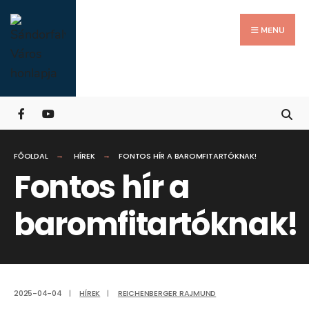
Search
Skip
for:
Close
to
MENU
Searc
content
Wind
FŐOLDAL
HÍREK
FONTOS HÍR A BAROMFITARTÓKNAK!
Fontos hír a
baromfitartóknak!
2025-04-04
|
HÍREK
|
REICHENBERGER RAJMUND