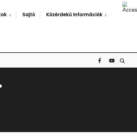
Search
Window
tok
Sajtó
Közérdekű Információk
.