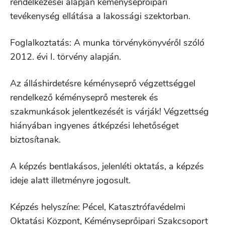
rendelkezései alapján kéményseprőipari
tevékenység ellátása a lakossági szektorban.
Foglalkoztatás: A munka törvénykönyvéről szóló
2012. évi I. törvény alapján.
Az álláshirdetésre kéményseprő végzettséggel
rendelkező kéményseprő mesterek és
szakmunkások jelentkezését is várják! Végzettség
hiányában ingyenes átképzési lehetőséget
biztosítanak.
A képzés bentlakásos, jelenléti oktatás, a képzés
ideje alatt illetményre jogosult.
Képzés helyszíne: Pécel, Katasztrófavédelmi
Oktatási Központ, Kéményseprőipari Szakcsoport