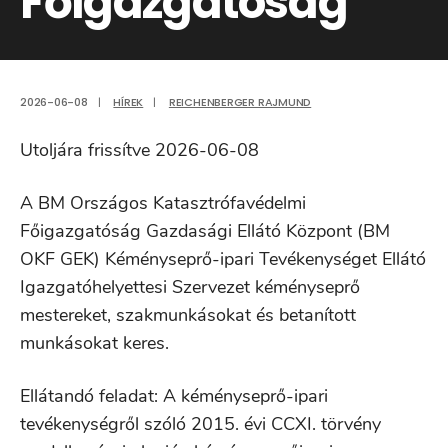
Főigazgatóság
2026-06-08
|
HÍREK
|
REICHENBERGER RAJMUND
Utoljára frissítve 2026-06-08
A BM Országos Katasztrófavédelmi
Főigazgatóság Gazdasági Ellátó Központ (BM
OKF GEK) Kéményseprő-ipari Tevékenységet Ellátó
Igazgatóhelyettesi Szervezet kéményseprő
mestereket, szakmunkásokat és betanított
munkásokat keres.
Ellátandó feladat: A kéményseprő-ipari
tevékenységről szóló 2015. évi CCXI. törvény