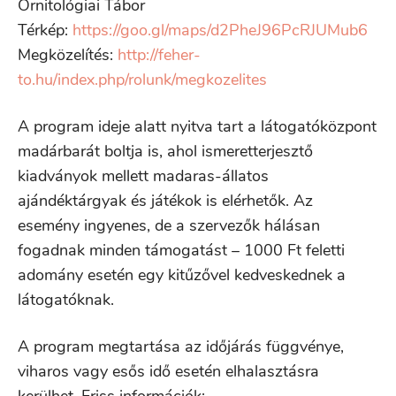
Ornitológiai Tábor
Térkép:
https://goo.gl/maps/d2PheJ96PcRJUMub6
Megközelítés:
http://feher-
to.hu/index.php/rolunk/megkozelites
A program ideje alatt nyitva tart a látogatóközpont
madárbarát boltja is, ahol ismeretterjesztő
kiadványok mellett madaras-állatos
ajándéktárgyak és játékok is elérhetők. Az
esemény ingyenes, de a szervezők hálásan
fogadnak minden támogatást – 1000 Ft feletti
adomány esetén egy kitűzővel kedveskednek a
látogatóknak.
A program megtartása az időjárás függvénye,
viharos vagy esős idő esetén elhalasztásra