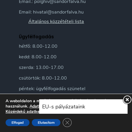
Email.: polghiv@sandorfalva.hu
Email: hivatal@sandorfalva.hu
Általános közzétételi lista
Ügyfélfogadás
hétfő: 8.00-12.00
kedd: 8.00-12.00
szerda: 13.00-17.00
csütörtök: 8.00-12.00
péntek: ügyfélfogadás szünetel
A weboldalon a minőségi felhasználói élmény érdekében sütiket
EU-s pályázataink
használunk.
Adatkezelési tájékoztatónkat
itt ismerheti meg.
Közérdekű adatkezelési szabályzatunkat
itt ismerheti meg.
Close GDPR Cookie Banner
Elfogad
Elutasítom