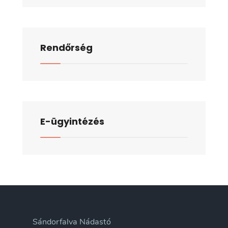
Rendőrség
E-ügyintézés
Sándorfalva Nádastó