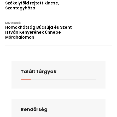
Székelyföld rejtett kincse,
Szentegyháza
Következő:
Homokhátság Búcsúja és Szent
István Kenyerének Ünnepe
Mórahalomon
Talált tárgyak
Rendőrség