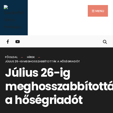
Search
Skip
for:
Close
to
MENU
Searc
content
Wind
FŐOLDAL
HÍREK
JÚLIUS 26-IG MEGHOSSZABBÍTOTTÁK A HŐSÉGRIADÓT
Július 26-ig
meghosszabbított
a hőségriadót