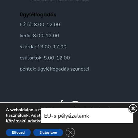
Ügyfélfogadás
hétfő: 8.00-12.00
kedd: 8.00-12.00
szerda: 13.00-17.00
csütörtök: 8.00-12.00
péntek: ügyfélfogadás szünetel
A weboldalon a minőségi felhasználói élmény érdekében sütiket
EU-s pályázataink
használunk.
Adatkezelési tájékoztatónkat
itt ismerheti meg.
Közérdekű adatkezelési szabályzatunkat
itt ismerheti meg.
© 2026 Sándorfalva Város honlapja • Sándorfalvi Közös Önkormányzati
Hivatal 2016 | Minden jog fenntartva
Close GDPR Cookie Banner
Elfogad
Elutasítom