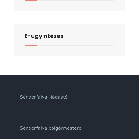
E-ügyintézés
Sándorfalva Nádastó
Sándorfalva polgármestere