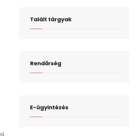
Talált tárgyak
Rendőrség
E-ügyintézés
rű