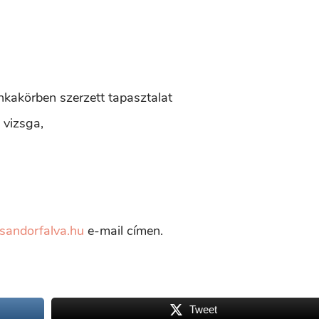
unkakörben szerzett tapasztalat
i vizsga,
andorfalva.hu
e-mail címen.
Tweet