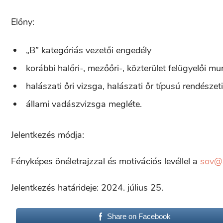
Előny:
„B” kategóriás vezetői engedély
korábbi halőri-, mezőőri-, közterület felügyelői m
halászati őri vizsga, halászati őr típusú rendészet
állami vadászvizsga megléte.
Jelentkezés módja:
Fényképes önéletrajzzal és motivációs levéllel a
sov@s
Jelentkezés határideje: 2024. július 25.
Share on Facebook