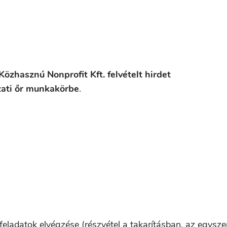
özhasznú Nonprofit Kft.
felvételt hirdet
zati őr munkakörbe
.
 feladatok elvégzése (részvétel a takarításban, az egysze