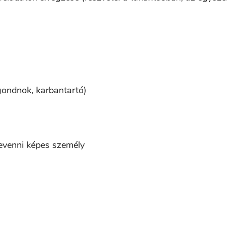
 gondnok, karbantartó)
revenni képes személy