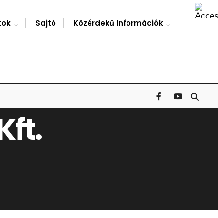
Search
Window
tok
Sajtó
Közérdekű Információk
ft.