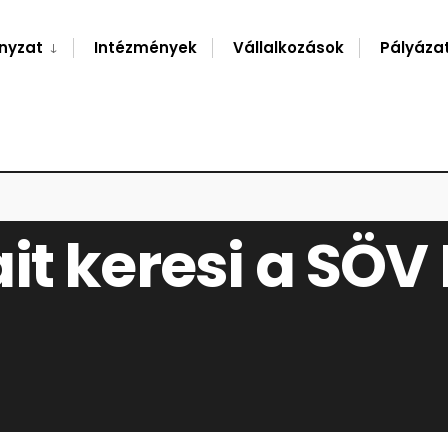
nyzat
Intézmények
Vállalkozások
Pályáza
t keresi a SÖV K