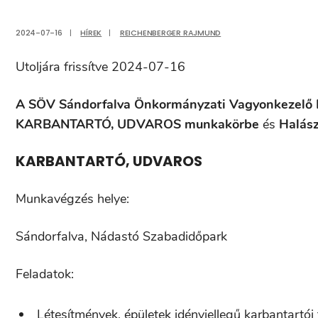
2024-07-16
|
HÍREK
|
REICHENBERGER RAJMUND
Utoljára frissítve 2024-07-16
A SÖV Sándorfalva Önkormányzati Vagyonkezelő K
KARBANTARTÓ, UDVAROS munkakörbe
és
Halás
KARBANTARTÓ, UDVAROS
Munkavégzés helye:
Sándorfalva, Nádastó Szabadidőpark
Feladatok:
Létesítmények, épületek idényjellegű karbantartói