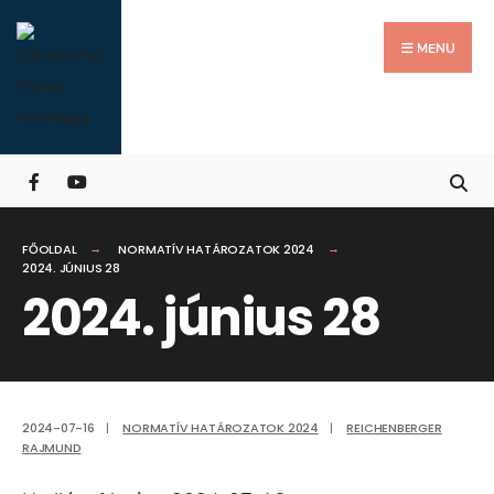
Search
Skip
for:
Close
to
MENU
Searc
content
Wind
FŐOLDAL
NORMATÍV HATÁROZATOK 2024
2024. JÚNIUS 28
2024. június 28
2024-07-16
|
NORMATÍV HATÁROZATOK 2024
|
REICHENBERGER
RAJMUND