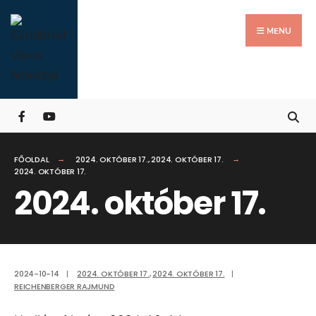
Search
Skip
for:
Close
to
MENU
Searc
content
Wind
FŐOLDAL
2024. OKTÓBER 17.
,
2024. OKTÓBER 17.
2024. OKTÓBER 17.
2024. október 17.
2024-10-14
|
2024. OKTÓBER 17.
,
2024. OKTÓBER 17.
|
REICHENBERGER RAJMUND