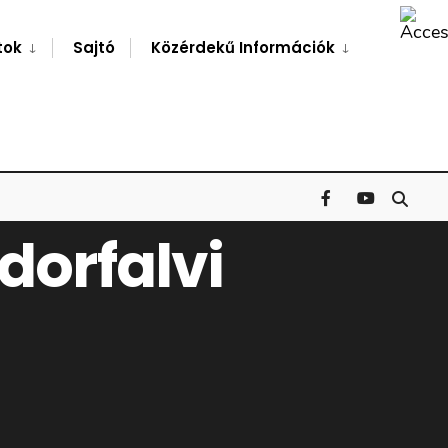
Search
Window
tok
Sajtó
Közérdekű Információk
dorfalvi