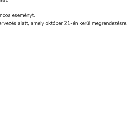
ást.
áncos eseményt.
ervezés alatt, amely október 21-én kerül megrendezésre.
i