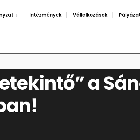
nyzat
Intézmények
Vállalkozások
Pályáza
CS ÓVODÁBAN!
retekintő” a Sán
ban!