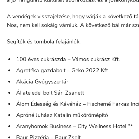
a jó hangulatú kulturált szórakozást és a jótékonykod
A vendégek visszajelzése, hogy várják a következő t
Nos, nem kell sokáig várniuk. A következő bál már sz
Segítők és tombola felajánlók:
100 éves cukrászda – Vámos cukrász Kft.
Agrotéka gazdabolt – Geko 2022 Kft.
Akácia Gyógyszertár
Állateledel bolt Sári Zsanett
Álom Édesség és Kávéház – Fischerné Farkas Inc
Apróné Juhász Katalin műkörömépítő
Aranyhomok Business – City Wellness Hotel **
Baur Pizzéria – Baur Zsolt