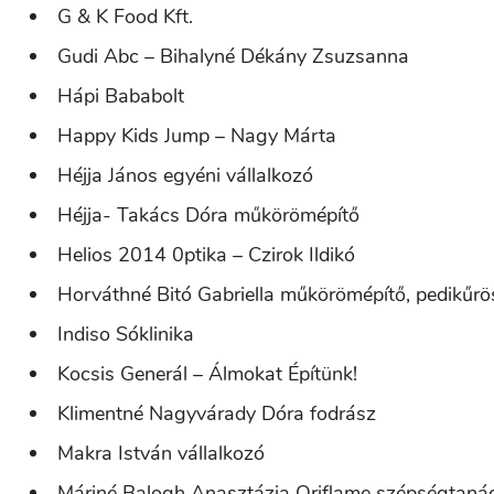
G & K Food Kft.
Gudi Abc – Bihalyné Dékány Zsuzsanna
Hápi Bababolt
Happy Kids Jump – Nagy Márta
Héjja János egyéni vállalkozó
Héjja- Takács Dóra műkörömépítő
Helios 2014 0ptika – Czirok Ildikó
Horváthné Bitó Gabriella műkörömépítő, pedikűrö
Indiso Sóklinika
Kocsis Generál – Álmokat Építünk!
Klimentné Nagyvárady Dóra fodrász
Makra István vállalkozó
Máriné Balogh Anasztázia Oriflame szépségtaná