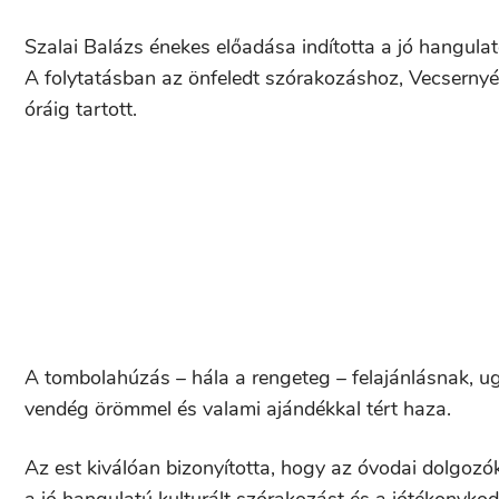
Szalai Balázs énekes előadása indította a jó hangulat
A folytatásban az önfeledt szórakozáshoz, Vecsernyés
óráig tartott.
A tombolahúzás – hála a rengeteg – felajánlásnak, ug
vendég örömmel és valami ajándékkal tért haza.
Az est kiválóan bizonyította, hogy az óvodai dolgoz