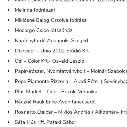
Melinda fodrászat
Miklósné Balog Orsolya fodrász
Mocorgó Csibe Játszóház
Napfényfürdő Aquapolis Szeged
Obidecor – Unio 2002 Stúdió Kft.
Osi – Color Kft.- Osvald László
Papír-írószer, Nyomtatványbolt – Molnár Szabolc
Pepe Piamonte Pizzéria – Aradi Péter ( Sövényház
Plus Market – Dobi- Bozóki Veronika
Ráczné Rauk Erika Avon tanacsadó
Roanatto Ételbár – Miklós András ( Alkotmány krt 
Sáfa Hús Kft. Pataki Gábor