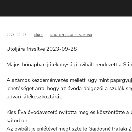
2023-09-28
|
HÍREK
|
REICHENBERGER RAJMUND
Utoljára frissítve 2023-09-28
Május hónapban jótékonysági ovibált rendezett a Sán
A számos kezdeményezés mellett, úgy mint papírgyűjt
lehetőséget arra, hogy az óvoda dolgozói a szülők se
udvari játékeszköztárát.
Kiss Éva óvodavezető nyitotta meg és köszöntötte a bá
sátorban.
Az ovibált jelenlétével megtisztelte Gajdosné Pataki