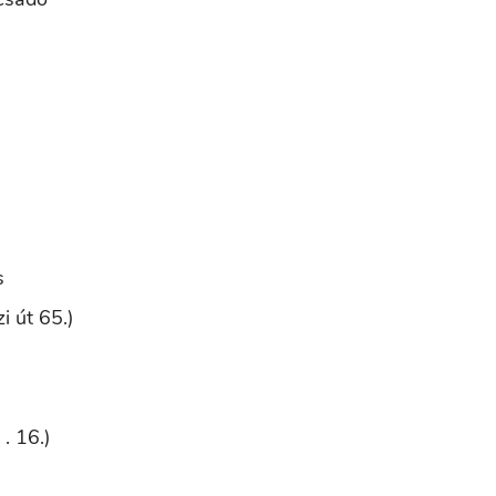
s
i út 65.)
. 16.)