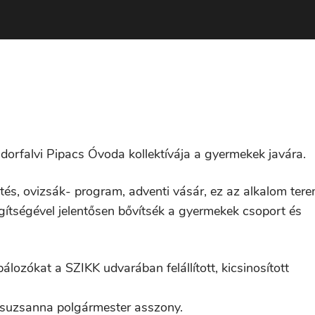
dorfalvi Pipacs Óvoda kollektívája a gyermekek javára.
és, ovizsák- program, adventi vásár, ez az alkalom tere
gítségével jelentősen bővítsék a gyermekek csoport és
lozókat a SZIKK udvarában felállított, kicsinosított
 Zsuzsanna polgármester asszony.