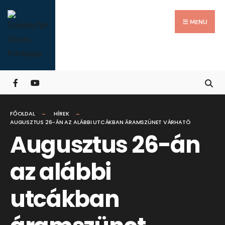
Search
Skip
for:
Close
to
MENU
Searc
content
Wind
FŐOLDAL
HÍREK
AUGUSZTUS 26-ÁN AZ ALÁBBI UTCÁKBAN ÁRAMSZÜNET VÁRHATÓ
Augusztus 26-án
az alábbi
utcákban