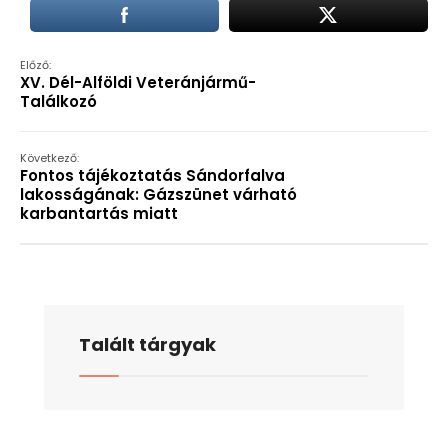
Előző:
XV. Dél-Alföldi Veteránjármű-
Találkozó
Következő:
Fontos tájékoztatás Sándorfalva
lakosságának: Gázszünet várható
karbantartás miatt
Talált tárgyak