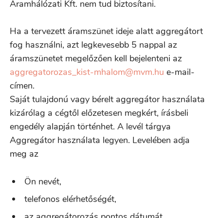
Áramhálózati Kft. nem tud biztosítani.
Ha a tervezett áramszünet ideje alatt aggregátort
fog használni, azt legkevesebb 5 nappal az
áramszünetet megelőzően kell bejelenteni az
aggregatorozas_kist-mhalom@mvm.hu
e-mail-
címen.
Saját tulajdonú vagy bérelt aggregátor használata
kizárólag a cégtől előzetesen megkért, írásbeli
engedély alapján történhet. A levél tárgya
Aggregátor használata legyen. Levelében adja
meg az
Ön nevét,
telefonos elérhetőségét,
az aggregátorozás pontos dátumát,