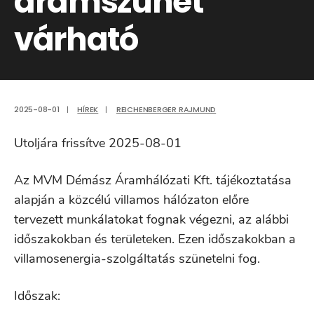
áramszünet
várható
2025-08-01
|
HÍREK
|
REICHENBERGER RAJMUND
Utoljára frissítve 2025-08-01
Az MVM Démász Áramhálózati Kft. tájékoztatása
alapján a közcélú villamos hálózaton előre
tervezett munkálatokat fognak végezni, az alábbi
időszakokban és területeken. Ezen időszakokban a
villamosenergia-szolgáltatás szünetelni fog.
Időszak: