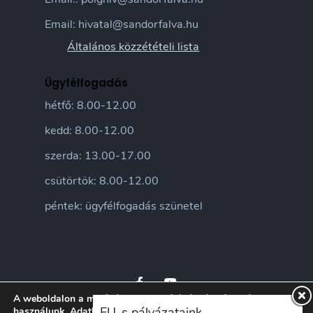
Email: hivatal@sandorfalva.hu
Általános közzétételi lista
Ügyfélfogadás
hétfő: 8.00-12.00
kedd: 8.00-12.00
szerda: 13.00-17.00
csütörtök: 8.00-12.00
péntek: ügyfélfogadás szünetel
A weboldalon a minőségi felhasználói élmény érdekében sütiket
EU-s pályázataink
használunk.
Adatkezelési tájékoztatónkat
itt ismerheti meg.