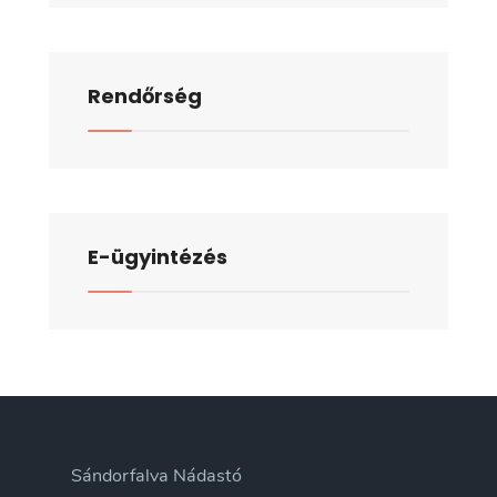
Rendőrség
E-ügyintézés
Sándorfalva Nádastó