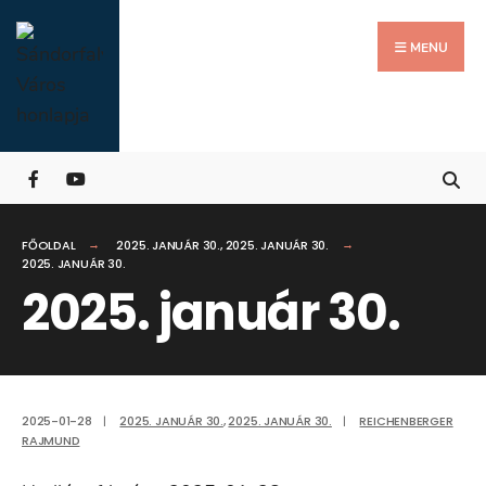
Search
Skip
for:
Close
to
MENU
Searc
content
Wind
FŐOLDAL
2025. JANUÁR 30.
,
2025. JANUÁR 30.
2025. JANUÁR 30.
2025. január 30.
2025-01-28
|
2025. JANUÁR 30.
,
2025. JANUÁR 30.
|
REICHENBERGER
RAJMUND