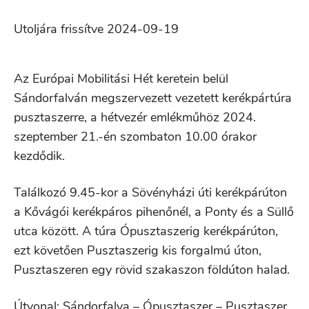
Utoljára frissítve 2024-09-19
Az Európai Mobilitási Hét keretein belül
Sándorfalván megszervezett vezetett kerékpártúra
pusztaszerre, a hétvezér emlékműhöz 2024.
szeptember 21.-én szombaton 10.00 órakor
kezdődik.
Találkozó 9.45-kor a Sövényházi úti kerékpárúton
a Kővágói kerékpáros pihenőnél, a Ponty és a Süllő
utca között. A túra Ópusztaszerig kerékpárúton,
ezt követően Pusztaszerig kis forgalmú úton,
Pusztaszeren egy rövid szakaszon földúton halad.
Útvonal: Sándorfalva – Ópusztaszer – Pusztaszer,