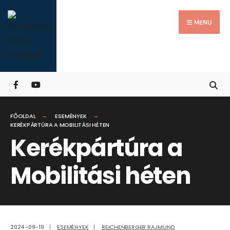
Search
Skip
for:
Close
to
MENU
Searc
content
Wind
FŐOLDAL
ESEMÉNYEK
KERÉKPÁRTÚRA A MOBILITÁSI HÉTEN
Kerékpártúra a
Mobilitási héten
2024-09-19
|
ESEMÉNYEK
|
REICHENBERGER RAJMUND