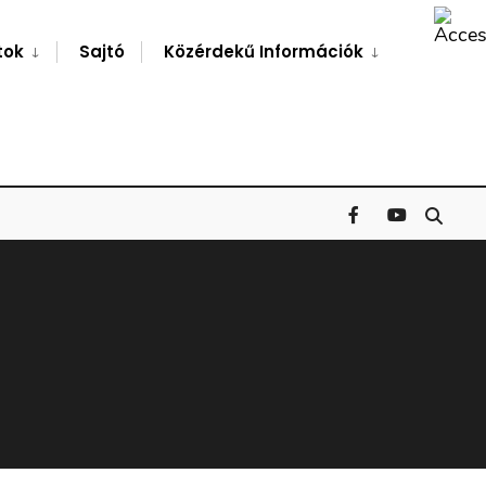
Search
Window
tok
Sajtó
Közérdekű Információk