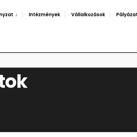
nyzat
Intézmények
Vállalkozások
Pályáza
tok