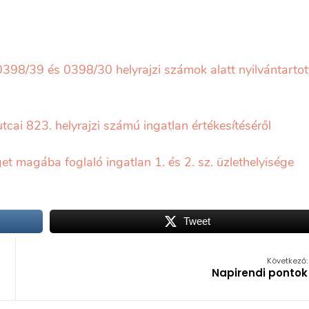
 0398/39 és 0398/30 helyrajzi számok alatt nyilvántartot
tcai 823. helyrajzi számú ingatlan értékesítéséről
et magába foglaló ingatlan 1. és 2. sz. üzlethelyisége
Tweet
Következő:
Napirendi pontok