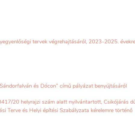
egyenlőségi tervek végrehajtásáról, 2023-2025. évekr
 Sándorfalván és Dócon” című pályázat benyújtásáról
0417/20 helyrajzi szám alatt nyilvántartott, Csikójárás d
ási Terve és Helyi építési Szabályzata kérelemre történő