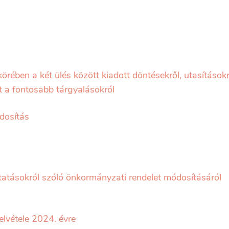
örében a két ülés között kiadott döntésekről, utasításokr
nt a fontosabb tárgyalásokról
ódosítás
tatásokról szóló önkormányzati rendelet módosításáról
 felvétele 2024. évre