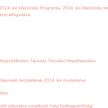
24. évi Ellenőrzési Programja, 2024. évi Ellenőrzési te
lázat elfogadása
dékgazdálkodási Társulás Társulási Megállapodása
épviselő-testületének 2024. évi munkaterve
lése
tti időszakra vonatkozó Helyi Esélyegyenlőségi