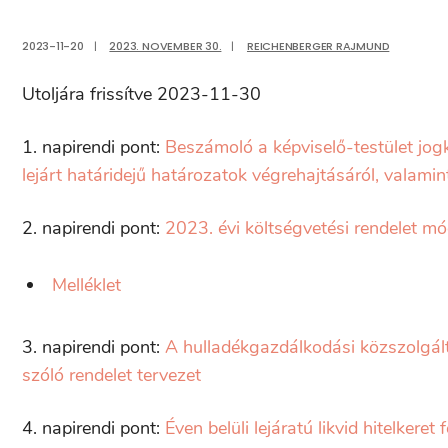
2023-11-20
|
2023. NOVEMBER 30.
|
REICHENBERGER RAJMUND
Utoljára frissítve 2023-11-30
1. napirendi pont:
Beszámoló a képviselő-testület jogk
lejárt határidejű határozatok végrehajtásáról, valami
2. napirendi pont:
2023. évi költségvetési rendelet m
Melléklet
3. napirendi pont:
A hulladékgazdálkodási közszolgál
szóló rendelet tervezet
4. napirendi pont:
Éven belüli lejáratú likvid hitelkeret