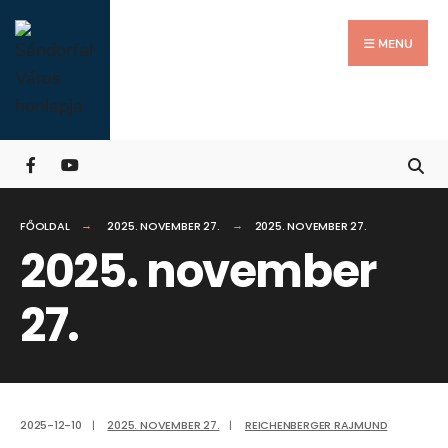
Search
Skip
for:
Close
to
MENU
Searc
content
Wind
FŐOLDAL
2025. NOVEMBER 27.
2025. NOVEMBER 27.
2025. november
27.
2025-12-10
|
2025. NOVEMBER 27.
|
REICHENBERGER RAJMUND