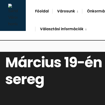
for:
Skip
to
Főoldal
Városunk
Önkormá
content
Választási információk
FŐOLDAL
HÍREK
MÁRCIUS 19-ÉN ÉS 20-ÁN GYAKORLATOZNI FOG A
Március 19-én 
sereg