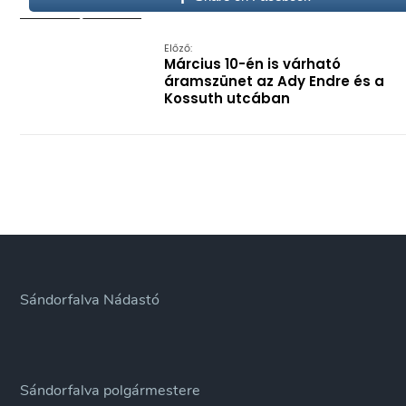
Előző:
Március 10-én is várható
áramszünet az Ady Endre és a
Kossuth utcában
Sándorfalva Nádastó
Sándorfalva polgármestere