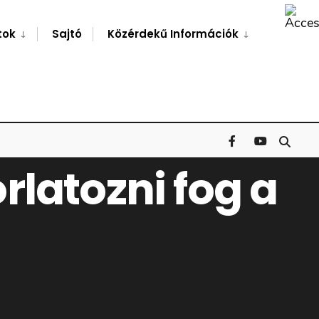
Search
Window
tok
Sajtó
Közérdekű Információk
latozni fog a