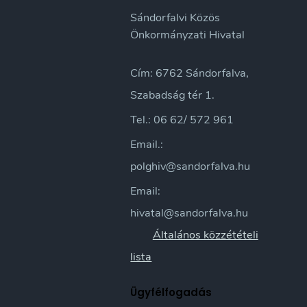
Sándorfalvi Közös
Önkormányzati Hivatal
Cím: 6762 Sándorfalva,
Szabadság tér 1.
Tel.: 06 62/ 572 961
Email.:
polghiv@sandorfalva.hu
Email:
hivatal@sandorfalva.hu
Általános közzétételi
lista
Ügyfélfogadás