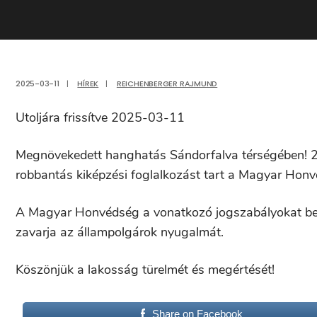
2025-03-11
|
HÍREK
|
REICHENBERGER RAJMUND
Utoljára frissítve 2025-03-11
Megnövekedett hanghatás Sándorfalva térségében! 20
robbantás kiképzési foglalkozást tart a Magyar Honv
A Magyar Honvédség a vonatkozó jogszabályokat beta
zavarja az állampolgárok nyugalmát.
Köszönjük a lakosság türelmét és megértését!
Share on Facebook