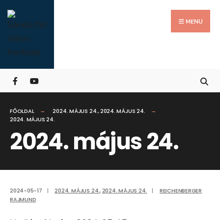
Search
Skip
for:
Close
to
MENU
Searc
content
Wind
FŐOLDAL
2024. MÁJUS 24.
,
2024. MÁJUS 24.
2024. MÁJUS 24.
2024. május 24.
2024-05-17
|
2024. MÁJUS 24.
,
2024. MÁJUS 24.
|
REICHENBERGER
RAJMUND