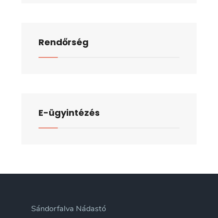
Rendőrség
E-ügyintézés
Sándorfalva Nádastó