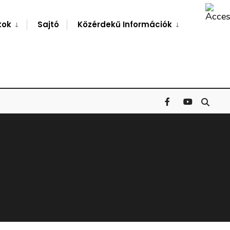
Search
Window
tok
Sajtó
Közérdekű Információk