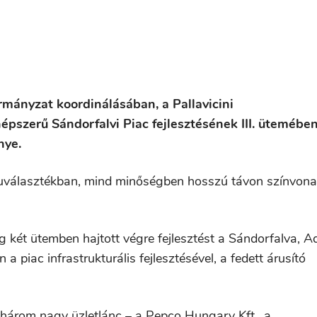
mányzat koordinálásában, a Pallavicini
pszerű Sándorfalvi Piac fejlesztésének III. ütemébe
nye.
áruválasztékban, mind minőségben hosszú távon színvona
ét ütemben hajtott végre fejlesztést a Sándorfalva, A
 a piac infrastrukturális fejlesztésével, a fedett árusító
re három nagy üzletlánc – a Pepco Hungary Kft., a