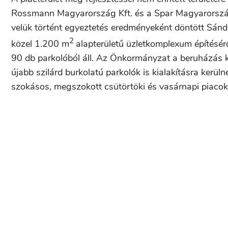
Rossmann Magyarország Kft. és a Spar Magyarország–
velük történt egyeztetés eredményeként döntött Sánd
2
közel 1.200 m
alapterületű üzletkomplexum építésé
90 db parkolóból áll. Az Önkormányzat a beruházás ker
újabb szilárd burkolatú parkolók is kialakításra kerül
szokásos, megszokott csütörtöki és vasárnapi piacok