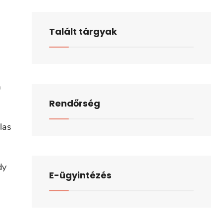
Talált tárgyak
n
Rendőrség
las
dy
E-ügyintézés