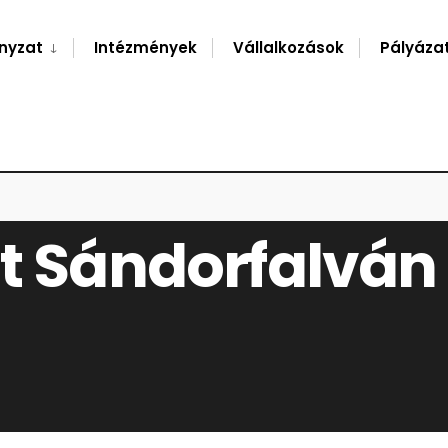
nyzat
Intézmények
Vállalkozások
Pályáza
nt Sándorfalván