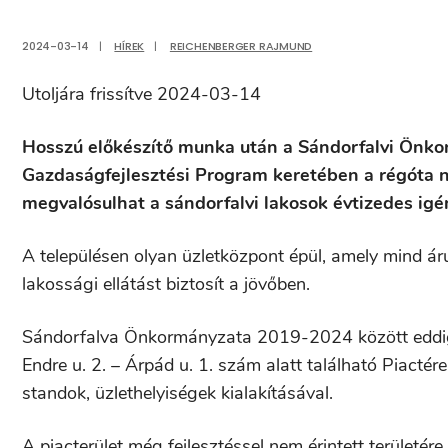
2024-03-14
|
HÍREK
|
REICHENBERGER RAJMUND
Utoljára frissítve 2024-03-14
Hosszú előkészítő munka után a Sándorfalvi Önkor
Gazdaságfejlesztési Program keretében a régóta né
megvalósulhat a sándorfalvi lakosok évtizedes igé
A településen olyan üzletközpont épül, amely mind 
lakossági ellátást biztosít a jövőben.
Sándorfalva Önkormányzata 2019-2024 között eddig k
Endre u. 2. – Árpád u. 1. szám alatt található Piactéren
standok, üzlethelyiségek kialakításával.
A piacterület még fejlesztéssel nem érintett területé