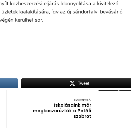
yílt közbeszerzési eljárás lebonyolítása a kivitelező
üzletek kialakítására, így az új sándorfalvi bevásárló
végén kerülhet sor.
Tweet
Következő:
Iskolásaink már
megkoszorúzták a Petőfi
szobrot