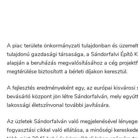
A piac területe önkormányzati tulajdonban és üzeme
tulajdonú gazdasági társasága, a Sándorfalvi Építő Kft
alapján a beruházás megvalósításához a cég projektfi
megtérülése biztosított a bérleti díjakon keresztül.
A fejlesztés eredményeként egy, az európai kisvárosi
bevásárló központ jön létre Sándorfalván, mely egyútta
lakossági életszínvonal további javítására.
Az üzletek Sándorfalván való megjelenésével lényeges
fogyasztási cikkel való ellátása, a minőségi keresked