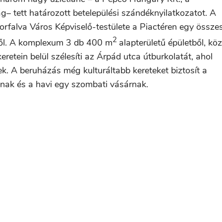
 tett határozott betelepülési szándéknyilatkozatot. A
orfalva Város Képviselő-testülete a Piactéren egy össze
2
ről. A komplexum 3 db 400 m
alapterületű épületből, köz
etein belül szélesíti az Árpád utca útburkolatát, ahol
nek. A beruházás még kulturáltabb kereteket biztosít a
nak és a havi egy szombati vásárnak.