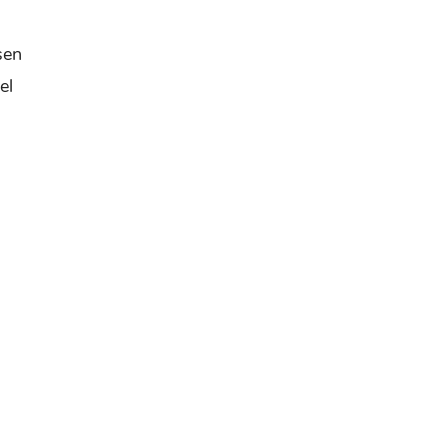
sen
el