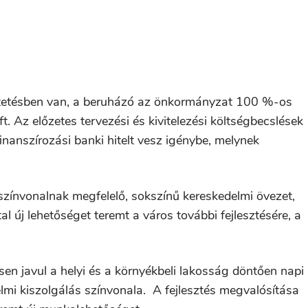
ltetésben van, a beruházó az önkormányzat 100 %-os
. Az előzetes tervezési és kivitelezési költségbecslések
nanszírozási banki hitelt vesz igénybe, melynek
 színvonalnak megfelelő, sokszínű kereskedelmi övezet,
l új lehetőséget teremt a város további fejlesztésére, a
en javul a helyi és a környékbeli lakosság döntően napi
elmi kiszolgálás színvonala. A fejlesztés megvalósítása