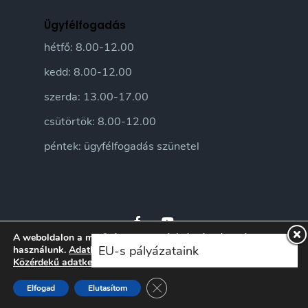
Ügyfélfogadás
hétfő: 8.00-12.00
kedd: 8.00-12.00
szerda: 13.00-17.00
csütörtök: 8.00-12.00
péntek: ügyfélfogadás szünetel
A weboldalon a minőségi felhasználói élmény érdekében sütiket
EU-s pályázataink
használunk.
Adatkezelési tájékoztatónkat
itt ismerheti meg.
Közérdekű adatkezelési szabályzatunkat
itt ismerheti meg.
© 2026 Sándorfalva Város honlapja • Sándorfalvi Közös Önkormányzati
Hivatal 2016 | Minden jog fenntartva
Close GDPR Cookie Banner
Elfogad
Elutasítom