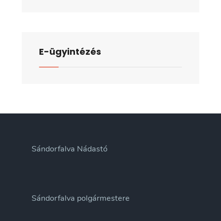
E-ügyintézés
Sándorfalva Nádastó
Sándorfalva polgármestere