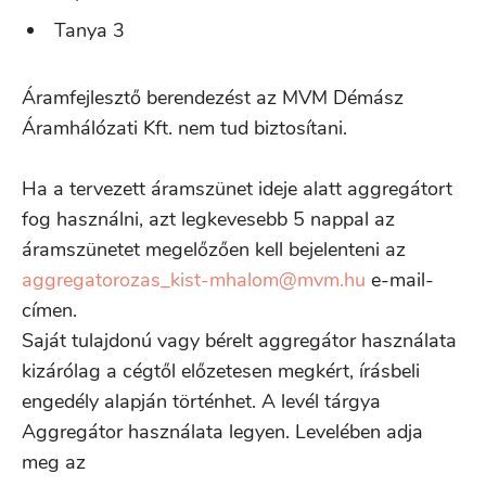
Tanya 3
Áramfejlesztő berendezést az MVM Démász
Áramhálózati Kft. nem tud biztosítani.
Ha a tervezett áramszünet ideje alatt aggregátort
fog használni, azt legkevesebb 5 nappal az
áramszünetet megelőzően kell bejelenteni az
aggregatorozas_kist-mhalom@mvm.hu
e-mail-
címen.
Saját tulajdonú vagy bérelt aggregátor használata
kizárólag a cégtől előzetesen megkért, írásbeli
engedély alapján történhet. A levél tárgya
Aggregátor használata legyen. Levelében adja
meg az