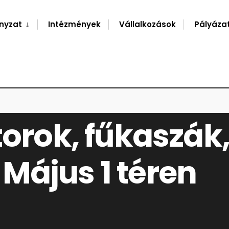
nyzat
Intézmények
Vállalkozások
Pályáza
K BEMUTATÁSA A MÁJUS 1 TÉREN
torok, fűkaszák,
Május 1 téren