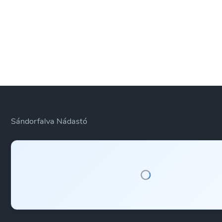
Sándorfalva Nádastó