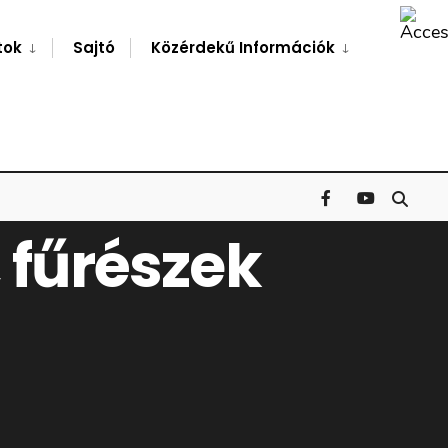
Search
Window
tok
Sajtó
Közérdekű Információk
 fűrészek