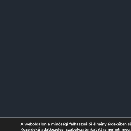
© 2026 Sánd
A weboldalon a minőségi felhasználói élmény érdekében s
Közérdekű adatkezelési szabályzatunkat
itt ismerheti meg.