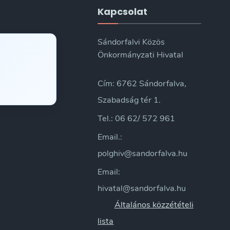
Kapcsolat
Sándorfalvi Közös
Önkormányzati Hivatal
Cím: 6762 Sándorfalva,
Szabadság tér 1.
Tel.: 06 62/ 572 961
Email.:
polghiv@sandorfalva.hu
Email:
hivatal@sandorfalva.hu
Általános közzétételi
lista