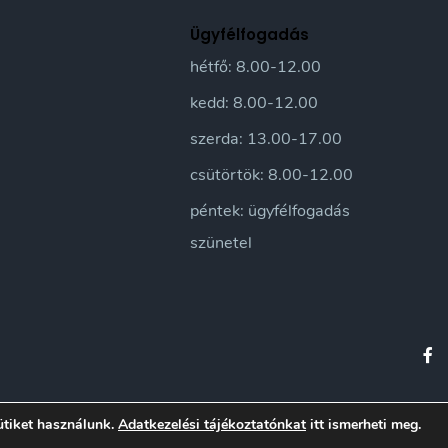
Ügyfélfogadás
hétfő: 8.00-12.00
kedd: 8.00-12.00
szerda: 13.00-17.00
csütörtök: 8.00-12.00
péntek: ügyfélfogadás
szünetel
orfalva Város honlapja • Sándorfalvi Közös Önkormányzati Hivatal 2016 | Minden jo
ütiket használunk.
Adatkezelési tájékoztatónkat
itt ismerheti meg.