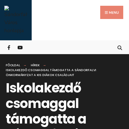
Search
Skip
for:
Close
to
MENU
Searc
content
Wind
FŐOLDAL
HÍREK
ISKOLAKEZDŐ CSOMAGGAL TÁMOGATTA A SÁNDORFALVI
ÖNKORMÁNYZAT A KIS DIÁKOK CSALÁDJAIT
Iskolakezdő
csomaggal
támogatta a