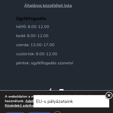
Általános közzétételi lista
Ügyfélfogadás
hétfő: 8.00-12.00
kedd: 8.00-12.00
szerda: 13.00-17.00
csütörtök: 8.00-12.00
péntek: ügyfélfogadás szünetel
A weboldalon a minőségi felhasználói élmény érdekében sütiket
EU-s pályázataink
használunk.
Adatkezelési tájékoztatónkat
itt ismerheti meg.
Közérdekű adatkezelési szabályzatunkat
itt ismerheti meg.
© 2026 Sándorfalva Város honlapja • Sándorfalvi Közös Önkormányzati
Hivatal 2016 | Minden jog fenntartva