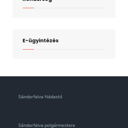
E-ügyintézés
Sándorfalva Nádastó
Sándorfalva polgármestere