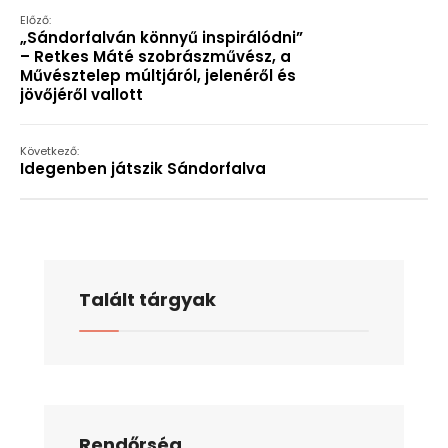
Előző:
„Sándorfalván könnyű inspirálódni”
– Retkes Máté szobrászművész, a
Művésztelep múltjáról, jelenéről és
jövőjéről vallott
Következő:
Idegenben játszik Sándorfalva
Talált tárgyak
Rendőrség