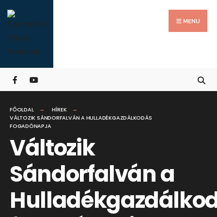
Search
Skip
for:
Close
to
MENU
Searc
content
Wind
FŐOLDAL
HÍREK
VÁLTOZIK SÁNDORFALVÁN A HULLADÉKGAZDÁLKODÁS
FOGADÓNAPJA
Változik
Sándorfalván a
Hulladékgazdálko