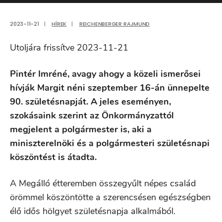
2023-11-21
|
HÍREK
|
REICHENBERGER RAJMUND
Utoljára frissítve 2023-11-21
Pintér Imréné, avagy ahogy a közeli ismerősei
hívják Margit néni szeptember 16-án ünnepelte
90. születésnapját. A jeles eseményen,
szokásaink szerint az Önkormányzattól
megjelent a polgármester is, aki a
miniszterelnöki és a polgármesteri születésnapi
köszöntést is átadta.
A Megálló étteremben összegyűlt népes család
örömmel köszöntötte a szerencsésen egészségben
élő idős hölgyet születésnapja alkalmából.