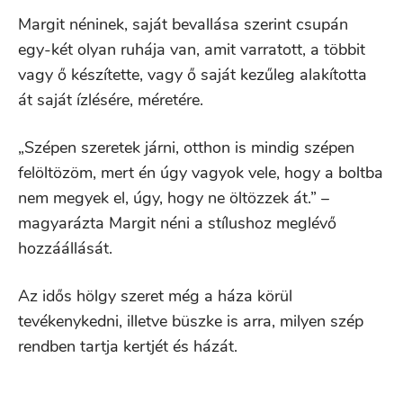
Margit néninek, saját bevallása szerint csupán
egy-két olyan ruhája van, amit varratott, a többit
vagy ő készítette, vagy ő saját kezűleg alakította
át saját ízlésére, méretére.
„Szépen szeretek járni, otthon is mindig szépen
felöltözöm, mert én úgy vagyok vele, hogy a boltba
nem megyek el, úgy, hogy ne öltözzek át.” –
magyarázta Margit néni a stílushoz meglévő
hozzáállását.
Az idős hölgy szeret még a háza körül
tevékenykedni, illetve büszke is arra, milyen szép
rendben tartja kertjét és házát.