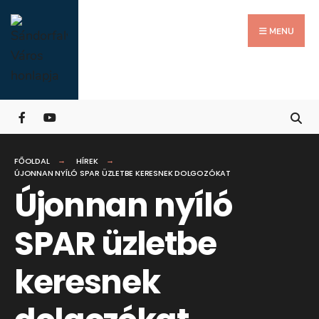
Search
Skip
for:
Close
to
MENU
Searc
content
Wind
FŐOLDAL
HÍREK
ÚJONNAN NYÍLÓ SPAR ÜZLETBE KERESNEK DOLGOZÓKAT
Újonnan nyíló
SPAR üzletbe
keresnek