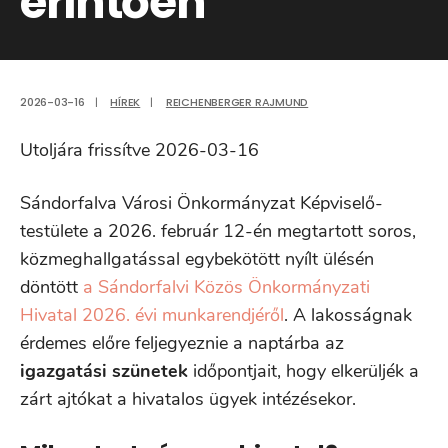
érintően
2026-03-16
|
HÍREK
|
REICHENBERGER RAJMUND
Utoljára frissítve 2026-03-16
Sándorfalva Városi Önkormányzat Képviselő-
testülete a 2026. február 12-én megtartott soros,
közmeghallgatással egybekötött nyílt ülésén
döntött
a Sándorfalvi Közös Önkormányzati
Hivatal 2026. évi munkarendjéről
. A lakosságnak
érdemes előre feljegyeznie a naptárba az
igazgatási szünetek
időpontjait, hogy elkerüljék a
zárt ajtókat a hivatalos ügyek intézésekor.