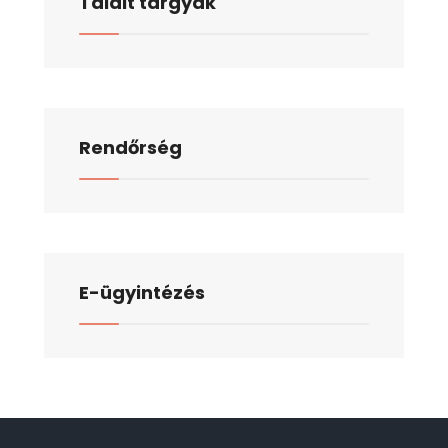
Talált tárgyak
Rendőrség
E-ügyintézés