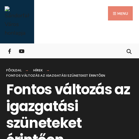
Search
Skip
for:
Close
to
MENU
Searc
content
Wind
FŐOLDAL
HÍREK
FONTOS VÁLTOZÁS AZ IGAZGATÁSI SZÜNETEKET ÉRINTŐEN
Fontos változás az
igazgatási
szüneteket