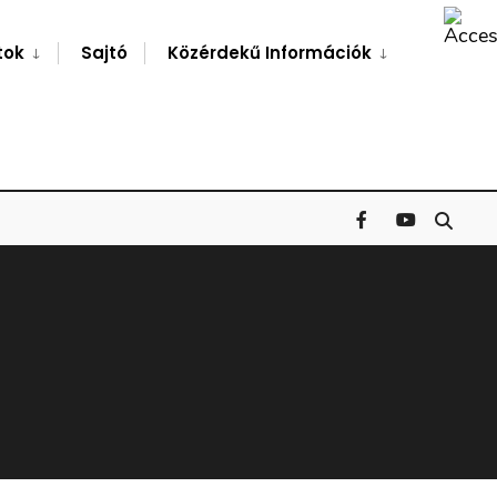
Search
Window
tok
Sajtó
Közérdekű Információk