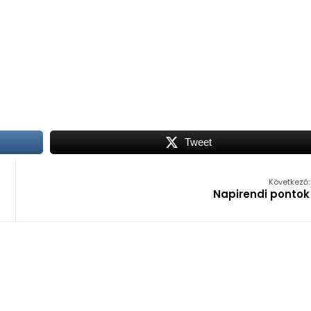
Tweet
Következő:
Napirendi pontok