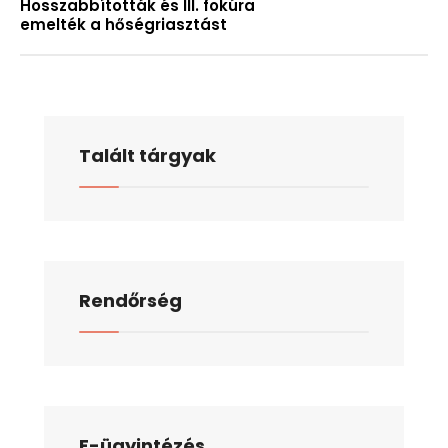
Hosszabbították és III. fokúra
emelték a hőségriasztást
Talált tárgyak
Rendőrség
E-ügyintézés