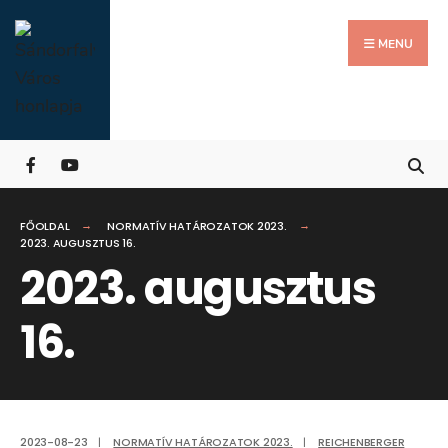
Search
Skip
for:
Close
to
MENU
Searc
content
Wind
FŐOLDAL
NORMATÍV HATÁROZATOK 2023.
2023. AUGUSZTUS 16.
2023. augusztus
16.
2023-08-23
|
NORMATÍV HATÁROZATOK 2023.
|
REICHENBERGER