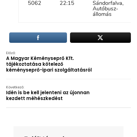
5062
22:15
Sándorfalva,
Autóbusz-
állomás
Előző:
A Magyar Kéményseprő Kft.
tájékoztatása kötelező
kéményseprő-ipari szolgáltatásról
Következő:
Idén is be kell jelenteni az újonnan
kezdett méhészkedést