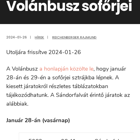
Volánbusz sofőrjei
2024-01-26
|
HÍREK
|
REICHENBERGER RAJMUND
Utoljára frissítve 2024-01-26
A Volánbusz
a honlapján közölte le
, hogy január
28-án és 29-én a sofőrjei sztrájkba lépnek. A
kiesett járatokról részletes táblázatokban
tájékozódhatunk. A Sándorfalvát érintő járatok az
alábbiak.
Január 28-án (vasárnap)