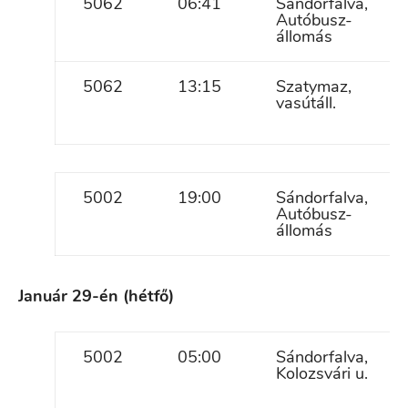
5062
06:41
Sándorfalva,
Autóbusz-
állomás
5062
13:15
Szatymaz,
vasútáll.
5002
19:00
Sándorfalva,
Autóbusz-
állomás
Január 29-én (hétfő)
5002
05:00
Sándorfalva,
Kolozsvári u.