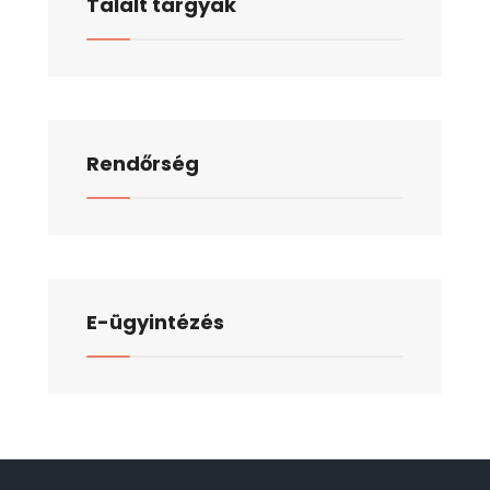
Talált tárgyak
Rendőrség
E-ügyintézés