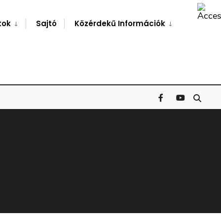
Search
Window
tok
Sajtó
Közérdekű Információk