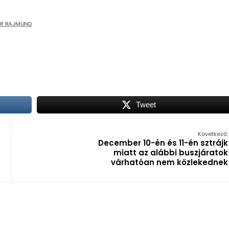
ER RAJMUND
Tweet
Következő:
December 10-én és 11-én sztrájk
miatt az alábbi buszjáratok
várhatóan nem közlekednek