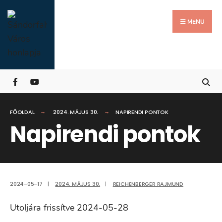
Search
Skip
for:
Close
to
MENU
Searc
content
Wind
FŐOLDAL
2024. MÁJUS 30.
NAPIRENDI PONTOK
Napirendi pontok
2024-05-17
|
2024. MÁJUS 30.
|
REICHENBERGER RAJMUND
Utoljára frissítve 2024-05-28