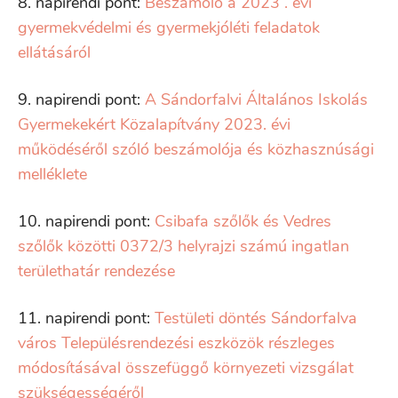
8. napirendi pont:
Beszámoló a 2023 . évi
gyermekvédelmi és gyermekjóléti feladatok
ellátásáról
9. napirendi pont:
A Sándorfalvi Általános Iskolás
Gyermekekért Közalapítvány 2023. évi
működéséről szóló beszámolója és közhasznúsági
melléklete
10. napirendi pont:
Csibafa szőlők és Vedres
szőlők közötti 0372/3 helyrajzi számú ingatlan
területhatár rendezése
11. napirendi pont:
Testületi döntés Sándorfalva
város Településrendezési eszközök részleges
módosításával összefüggő környezeti vizsgálat
szükségességéről