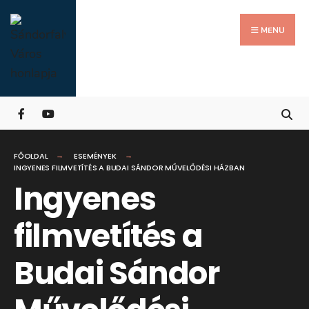
Search
Skip
for:
Close
to
MENU
Searc
content
Wind
FŐOLDAL
ESEMÉNYEK
INGYENES FILMVETÍTÉS A BUDAI SÁNDOR MŰVELŐDÉSI HÁZBAN
Ingyenes
filmvetítés a
Budai Sándor