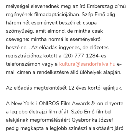
mélységei elevenednek meg az író Emberszag című
regényének filmadaptációjában. Szép Ernő alig
három hét eseményeit beszéli el: csupa
szörnyűség, amit elmond, de mintha csak
csevegne: mintha normális eseményekről
beszélne… Az előadás ingyenes, de előzetes
regisztrációhoz kötött a (20) 777 1284-es
telefonszámon vagy a
kultura@sandorfalva.hu
e-
mail címen a rendelkezésre álló ülőhelyek alapján.
Az előadás megtekintését 12 éves kortól ajánljuk.
A New York-i ONIROS Film Awards®-on elnyerte
a legjobb életrajzi film díját, Szép Ernő filmbeli
alakjának megformálásáért Gyabronka József
pedig megkapta a legjobb színészi alakításért járó