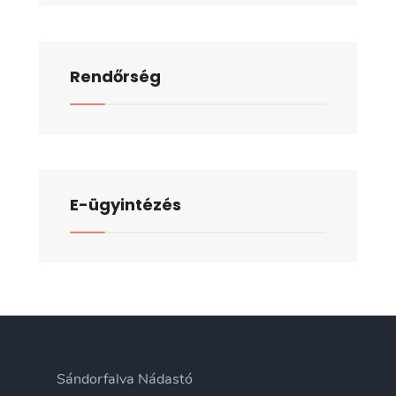
Rendőrség
E-ügyintézés
Sándorfalva Nádastó