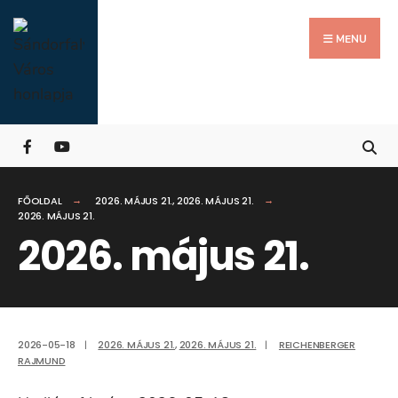
Search
Skip
for:
Close
to
MENU
Searc
content
Wind
FŐOLDAL
2026. MÁJUS 21.
,
2026. MÁJUS 21.
2026. MÁJUS 21.
2026. május 21.
2026-05-18
|
2026. MÁJUS 21.
,
2026. MÁJUS 21.
|
REICHENBERGER
RAJMUND