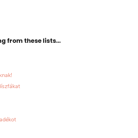
 from these lists...
knak!
íszfákat
ladékot