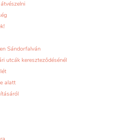
átvészelni
ség
k!
en Sándorfalván
ári utcák kereszteződésénél
lét
e alatt
tásáról
ra