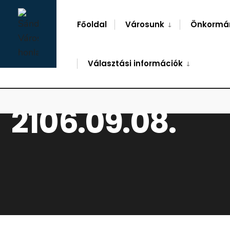
for:
Skip
to
Főoldal
Városunk
Önkormá
content
Választási információk
2106.09.08.