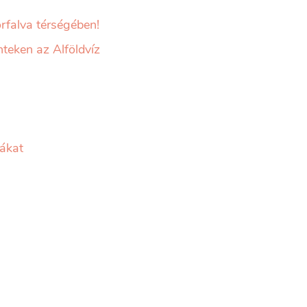
rfalva térségében!
teken az Alföldvíz
fákat