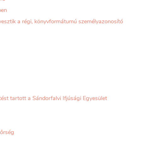
ben
ztik a régi, könyvformátumú személyazonosító
ést tartott a Sándorfalvi Ifjúsági Egyesület
dőrség