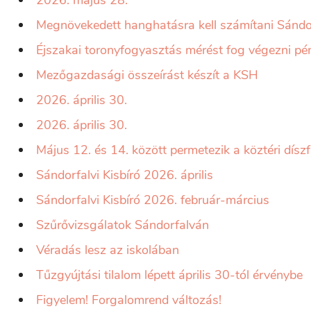
2026. május 28.
Megnövekedett hanghatásra kell számítani Sándo
Éjszakai toronyfogyasztás mérést fog végezni pén
Mezőgazdasági összeírást készít a KSH
2026. április 30.
2026. április 30.
Május 12. és 14. között permetezik a köztéri dísz
Sándorfalvi Kisbíró 2026. április
Sándorfalvi Kisbíró 2026. február-március
Szűrővizsgálatok Sándorfalván
Véradás lesz az iskolában
Tűzgyújtási tilalom lépett április 30-tól érvénybe
Figyelem! Forgalomrend változás!