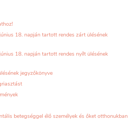
thoz!
június 18. napján tartott rendes zárt ülésének
únius 18. napján tartott rendes nyílt ülésének
 ülésének jegyzőkönyve
griasztást
ézmények
ntális betegséggel élő személyek és őket otthonukban