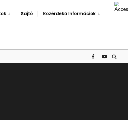
Search
Window
tok
Sajtó
Közérdekű Információk