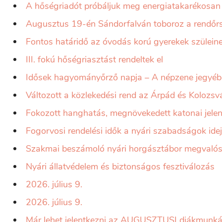
A hőségriadót próbáljuk meg energiatakarékosan 
Augusztus 19-én Sándorfalván toboroz a rendőr
Fontos határidő az óvodás korú gyerekek szüleine
III. fokú hőségriasztást rendeltek el
Idősek hagyományőrző napja – A népzene jegyéb
Változott a közlekedési rend az Árpád és Kolozsv
Fokozott hanghatás, megnövekedett katonai jelen
Fogorvosi rendelési idők a nyári szabadságok idej
Szakmai beszámoló nyári horgásztábor megvalósí
Nyári állatvédelem és biztonságos fesztiválozás
2026. július 9.
2026. július 9.
Már lehet jelentkezni az AUGUSZTUSI diákmunká