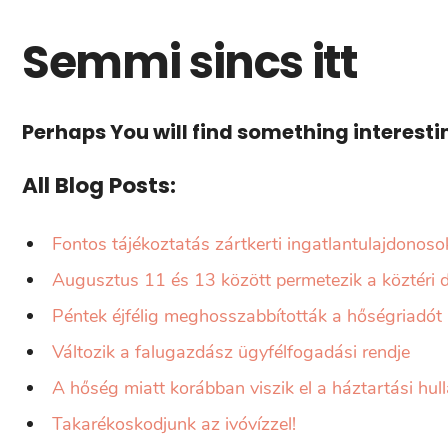
Semmi sincs itt
Perhaps You will find something interesting
All Blog Posts:
Fontos tájékoztatás zártkerti ingatlantulajdonoso
Augusztus 11 és 13 között permetezik a köztéri d
Péntek éjfélig meghosszabbították a hőségriadót
Változik a falugazdász ügyfélfogadási rendje
A hőség miatt korábban viszik el a háztartási hul
Takarékoskodjunk az ivóvízzel!